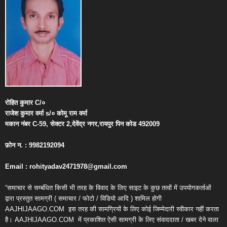
रोहित
कुमार
C/
०
राजेश
कुमार
वर्मा
s/
०
कोमू
राम
वर्मा
मकान
नंबर
C-59,
सेक्टर
2,
देवेंद्र
नगर
,
रायपुर
पिन
कोड
492009
फ़ोन
न
. : 9982192094
Email : rohityadav2471978@gmail.com
“समाचार से सम्बंधित किसी भी तरह के विवाद के लिए साइट के कुछ तत्वों में उपयोगकर्ताओं
द्वारा प्रस्तुत सामग्री ( समाचार / फोटो / विडियो आदि ) शामिल होगी
AAJHIJAAGO.COM
इस तरह की सामग्रियों के लिए कोई जिम्मेदारी स्वीकार नहीं करता
है। AAJHIJAAGO.COM
में प्रकाशित ऐसी सामग्री के लिए संवाददाता / खबर देने वाला