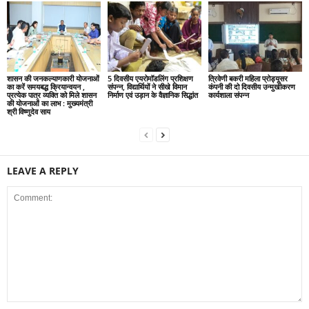
शासन की जनकल्याणकारी योजनाओं
5 दिवसीय एयरोमॉडलिंग प्रशिक्षण
त्रिवेणी बकरी महिला प्रोड्यूसर
का करें समयबद्ध क्रियान्वयन ,
संपन्न, विद्यार्थियों ने सीखे विमान
कंपनी की दो दिवसीय उन्मुखीकरण
प्रत्येक पात्र व्यक्ति को मिले शासन
निर्माण एवं उड़ान के वैज्ञानिक सिद्धांत
कार्यशाला संपन्न
की योजनाओं का लाभ : मुख्यमंत्री
श्री विष्णुदेव साय
LEAVE A REPLY