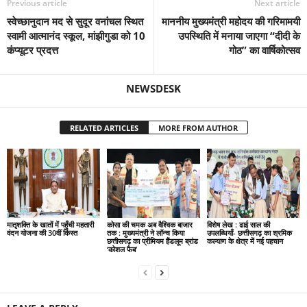
Previous article
Next article
स्वेच्छानुदान मद से सुदूर वनांचल स्थित
माननीय मुख्यमंत्री महोदय की गरिमामयी
स्वामी आत्मानंद स्कूल, मांझीगुडा को 10
उपस्थिति में मनाया जाएगा “दीदी के
कंप्यूटर प्रदत्त
गोठ” का वार्षिकोत्सव
NEWSDESK
RELATED ARTICLES
MORE FROM AUTHOR
मातृशक्ति के खातों में पहुँची महतारी
कोसा की चमक अब वैश्विक बाजार
विशेष लेख : ढाई साल की
वंदन योजना की 30वीं किस्त
तक : मुख्यमंत्री ने लॉन्च किया
उपलब्धियाँ- छत्तीसगढ़ का श्रमिक
छत्तीसगढ़ का प्रीमियम हैंडलूम ब्रांड
कल्याण के क्षेत्र में नई पहचान
‘कोशल फैब’