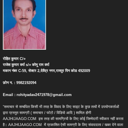
रोहित
कुमार
C/
०
राजेश
कुमार
वर्मा
s/
०
कोमू
राम
वर्मा
मकान
नंबर
C-59,
सेक्टर
2,
देवेंद्र
नगर
,
रायपुर
पिन
कोड
492009
फ़ोन
न
. : 9982192094
Email : rohityadav2471978@gmail.com
“समाचार से सम्बंधित किसी भी तरह के विवाद के लिए साइट के कुछ तत्वों में उपयोगकर्ताओं
द्वारा प्रस्तुत सामग्री ( समाचार / फोटो / विडियो आदि ) शामिल होगी
AAJHIJAAGO.COM
इस तरह की सामग्रियों के लिए कोई जिम्मेदारी स्वीकार नहीं करता
है। AAJHIJAAGO.COM
में प्रकाशित ऐसी सामग्री के लिए संवाददाता / खबर देने वाला