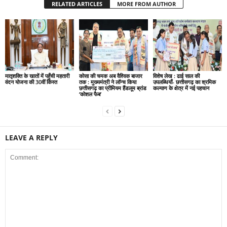
RELATED ARTICLES
MORE FROM AUTHOR
मातृशक्ति के खातों में पहुँची महतारी
कोसा की चमक अब वैश्विक बाजार
विशेष लेख : ढाई साल की
वंदन योजना की 30वीं किस्त
तक : मुख्यमंत्री ने लॉन्च किया
उपलब्धियाँ- छत्तीसगढ़ का श्रमिक
छत्तीसगढ़ का प्रीमियम हैंडलूम ब्रांड
कल्याण के क्षेत्र में नई पहचान
‘कोशल फैब’
LEAVE A REPLY