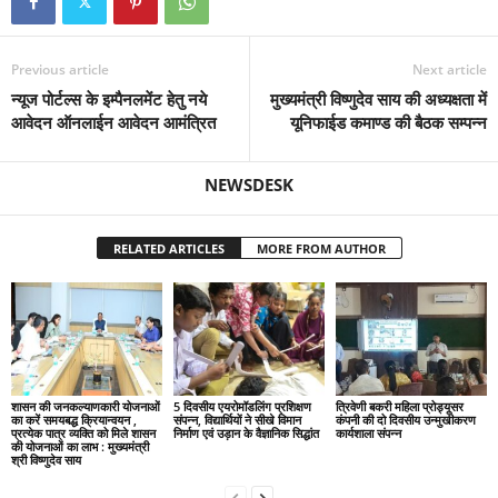
Previous article
Next article
न्यूज पोर्टल्स के इम्पैनलमेंट हेतु नये
मुख्यमंत्री विष्णुदेव साय की अध्यक्षता में
आवेदन ऑनलाईन आवेदन आमंत्रित
यूनिफाईड कमाण्ड की बैठक सम्पन्न
NEWSDESK
RELATED ARTICLES
MORE FROM AUTHOR
शासन की जनकल्याणकारी योजनाओं
5 दिवसीय एयरोमॉडलिंग प्रशिक्षण
त्रिवेणी बकरी महिला प्रोड्यूसर
का करें समयबद्ध क्रियान्वयन ,
संपन्न, विद्यार्थियों ने सीखे विमान
कंपनी की दो दिवसीय उन्मुखीकरण
प्रत्येक पात्र व्यक्ति को मिले शासन
निर्माण एवं उड़ान के वैज्ञानिक सिद्धांत
कार्यशाला संपन्न
की योजनाओं का लाभ : मुख्यमंत्री
श्री विष्णुदेव साय