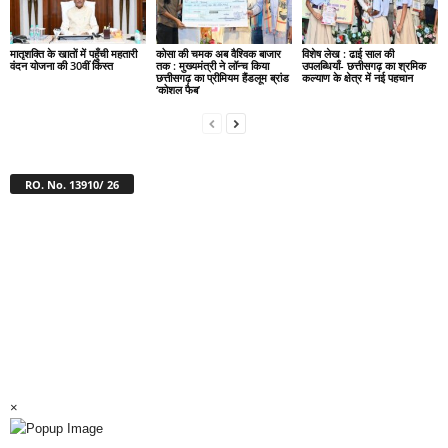
मातृशक्ति के खातों में पहुँची महतारी
कोसा की चमक अब वैश्विक बाजार
विशेष लेख : ढाई साल की
वंदन योजना की 30वीं किस्त
तक : मुख्यमंत्री ने लॉन्च किया
उपलब्धियाँ- छत्तीसगढ़ का श्रमिक
छत्तीसगढ़ का प्रीमियम हैंडलूम ब्रांड
कल्याण के क्षेत्र में नई पहचान
‘कोशल फैब’
RO. No. 13910/ 26
×