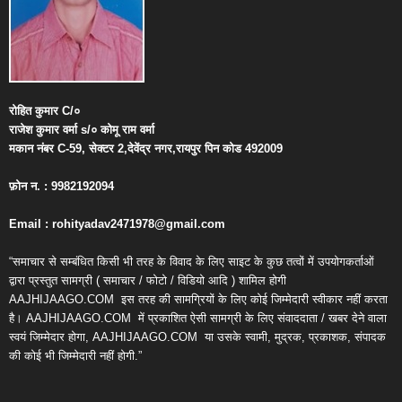
रोहित
कुमार
C/
०
राजेश
कुमार
वर्मा
s/
०
कोमू
राम
वर्मा
मकान
नंबर
C-59,
सेक्टर
2,
देवेंद्र
नगर
,
रायपुर
पिन
कोड
492009
फ़ोन
न
. : 9982192094
Email : rohityadav2471978@gmail.com
“समाचार से सम्बंधित किसी भी तरह के विवाद के लिए साइट के कुछ तत्वों में उपयोगकर्ताओं
द्वारा प्रस्तुत सामग्री ( समाचार / फोटो / विडियो आदि ) शामिल होगी
AAJHIJAAGO.COM
इस तरह की सामग्रियों के लिए कोई जिम्मेदारी स्वीकार नहीं करता
है। AAJHIJAAGO.COM
में प्रकाशित ऐसी सामग्री के लिए संवाददाता / खबर देने वाला
स्वयं जिम्मेदार होगा, AAJHIJAAGO.COM
या उसके स्वामी, मुद्रक, प्रकाशक, संपादक
की कोई भी जिम्मेदारी नहीं होगी.”