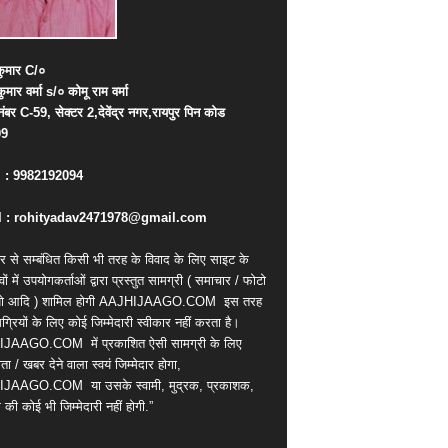
ुमार
C/
०
कुमार
वर्मा
s/
०
कोमू
राम
वर्मा
नंबर
C-59,
सेक्टर
2,
देवेंद्र
नगर
,
रायपुर
पिन
कोड
09
. : 9982192094
 : rohityadav2471978@gmail.com
र से सम्बंधित किसी भी तरह के विवाद के लिए साइट के
वों में उपयोगकर्ताओं द्वारा प्रस्तुत सामग्री ( समाचार / फोटो
ियो आदि ) शामिल होगी AAJHIJAAGO.COM
इस तरह
्रियों के लिए कोई जिम्मेदारी स्वीकार नहीं करता है।
IJAAGO.COM
में प्रकाशित ऐसी सामग्री के लिए
ता / खबर देने वाला स्वयं जिम्मेदार होगा,
IJAAGO.COM
या उसके स्वामी, मुद्रक, प्रकाशक,
की कोई भी जिम्मेदारी नहीं होगी.”