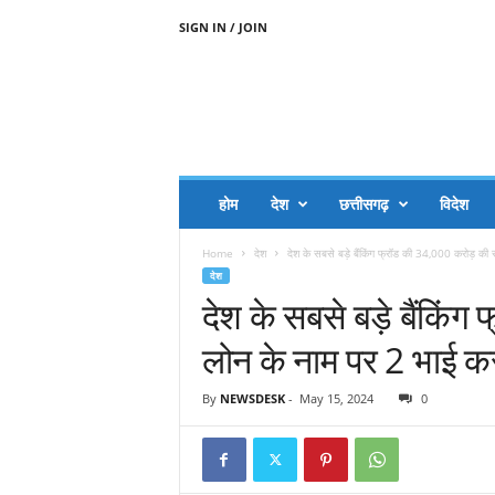
SIGN IN / JOIN
A
A
J
H
I
J
A
होम
देश
छत्तीसगढ़
विदेश
A
G
Home
देश
देश के सबसे बड़े बैंकिंग फ्रॉड की 34,000 करोड़ की
O
देश
.
देश के सबसे बड़े बैंकि
C
O
लोन के नाम पर 2 भाई 
M
By
NEWSDESK
-
May 15, 2024
0