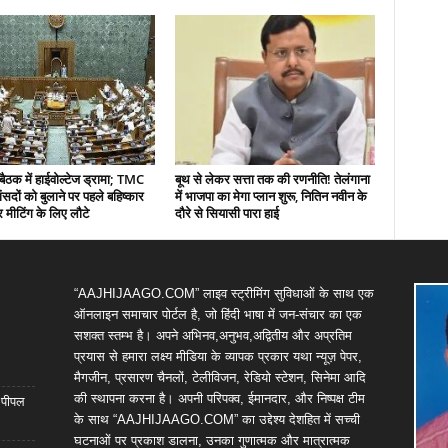
बैठक में हाईवोल्टेज ड्रामा; TMC
बूथ से लेकर सत्ता तक की रणनीति! तेलंगाना
ंसदों को बुलाने पर पहले बहिष्कार
में भाजपा का मेगा प्लान शुरू, नितिन नवीन के
 मीटिंग के लिए लौटे
दौरे से सियासी पारा हाई
“AAJHIJAAGO.COM” लाइव स्ट्रीमिंग सुविधाओं के साथ एक
ऑनलाइन समाचार पोर्टल है, जो हिंदी भाषा में जन-संचार का एक
सशक्त स्तम्भ है। अपने अभिनव,अनुभव,अद्वितीय और अप्रतिम
प्रयास से हमारा लक्ष्य मीडिया के व्यापक प्रकार यथा न्यूज़ पेपर,
मैगजीन, प्रसारण चैनलों, टेलीविजन, रेडियो स्टेशन, सिनेमा आदि
की स्थापना करना है। अपनी परिपक्व, ईमानदार, और निष्पक्ष टीम
ा पीपल
के साथ “AAJHIJAAGO.COM” का उद्देश्य देशहित में सच्ची
घटनाओं पर प्रकाश डालना, उनका गुणात्मक और मात्रात्मक