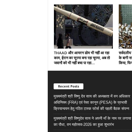
THAAD और आयरन डोम भी नहीं आ रहा
सर्वदलीय 
काम, ईरान का सूरमा बना रहा चूरमा, अब तो
के बागी सा
जवानों को भी नहीं बचा पा रहा...
किया, फिर
Recent Posts
मुख्यमंत्री श्री विष्णु देव साय की अध्यक्षता में वन अधिकार
अधिनियम (FRA) एवं पेसा कानून (PESA) के प्रभावी
क्रियान्वयन हेतु गठित टास्क फोर्स की पहली बैठक संपन्न
मुख्यमंत्री श्री विष्णुदेव साय ने अपनी माँ के नाम पर लगाय
का पौधा, वन महोत्सव-2026 का हुआ शुभारंभ