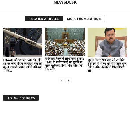
NEWSDESK
RELATED ARTICLES
MORE FROM AUTHOR
सर्वदलीय बैठक में हाईवोल्टेज ड्रामा;
THAAD और आयरन डोम भी नहीं
बूथ से लेकर सत्ता तक की रणनीति!
TMC के बागी सांसदों को बुलाने पर
आ रहा काम, ईरान का सूरमा बना रहा
तेलंगाना में भाजपा का मेगा प्लान शुरू,
पहले बहिष्कार किया, फिर मीटिंग के
चूरमा, अब तो जवानों को भी नहीं बचा
नितिन नवीन के दौरे से सियासी पारा
लिए लौटे
पा रहा...
हाई
RO. No. 13910/ 26