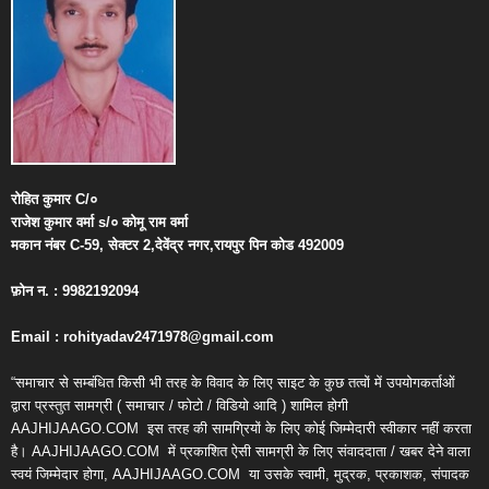
रोहित
कुमार
C/
०
राजेश
कुमार
वर्मा
s/
०
कोमू
राम
वर्मा
मकान
नंबर
C-59,
सेक्टर
2,
देवेंद्र
नगर
,
रायपुर
पिन
कोड
492009
फ़ोन
न
. : 9982192094
Email : rohityadav2471978@gmail.com
“समाचार से सम्बंधित किसी भी तरह के विवाद के लिए साइट के कुछ तत्वों में उपयोगकर्ताओं
द्वारा प्रस्तुत सामग्री ( समाचार / फोटो / विडियो आदि ) शामिल होगी
AAJHIJAAGO.COM
इस तरह की सामग्रियों के लिए कोई जिम्मेदारी स्वीकार नहीं करता
है। AAJHIJAAGO.COM
में प्रकाशित ऐसी सामग्री के लिए संवाददाता / खबर देने वाला
स्वयं जिम्मेदार होगा, AAJHIJAAGO.COM
या उसके स्वामी, मुद्रक, प्रकाशक, संपादक