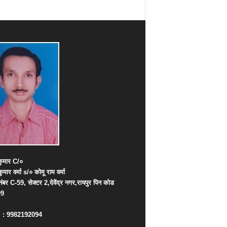
ुमार
C/
०
कुमार
वर्मा
s/
०
कोमू
राम
वर्मा
नंबर
C-59,
सेक्टर
2,
देवेंद्र
नगर
,
रायपुर
पिन
कोड
09
. : 9982192094