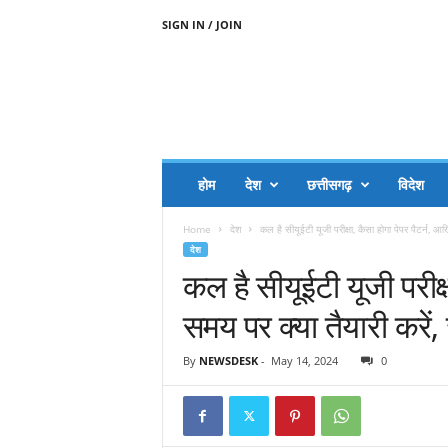
SIGN IN / JOIN
A
A
J
H
I
J
A
होम
देश
छत्तीसगढ़
विदेश
A
G
Home
देश
कल है सीयूईटी यूजी परीक्षा, कैसा होगा पेपर पैटर्न, 
O
देश
.
कल है सीयूईटी यूजी परीक्
C
O
समय पर क्या तैयारी करें,
M
By
NEWSDESK
-
May 14, 2024
0