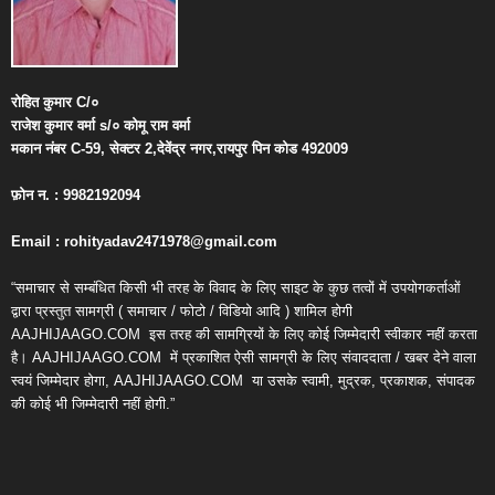
रोहित
कुमार
C/
०
राजेश
कुमार
वर्मा
s/
०
कोमू
राम
वर्मा
मकान
नंबर
C-59,
सेक्टर
2,
देवेंद्र
नगर
,
रायपुर
पिन
कोड
492009
फ़ोन
न
. : 9982192094
Email : rohityadav2471978@gmail.com
“समाचार से सम्बंधित किसी भी तरह के विवाद के लिए साइट के कुछ तत्वों में उपयोगकर्ताओं
द्वारा प्रस्तुत सामग्री ( समाचार / फोटो / विडियो आदि ) शामिल होगी
AAJHIJAAGO.COM
इस तरह की सामग्रियों के लिए कोई जिम्मेदारी स्वीकार नहीं करता
है। AAJHIJAAGO.COM
में प्रकाशित ऐसी सामग्री के लिए संवाददाता / खबर देने वाला
स्वयं जिम्मेदार होगा, AAJHIJAAGO.COM
या उसके स्वामी, मुद्रक, प्रकाशक, संपादक
की कोई भी जिम्मेदारी नहीं होगी.”