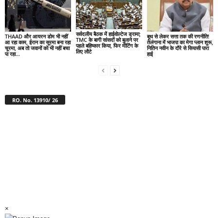
सर्वदलीय बैठक में हाईवोल्टेज ड्रामा;
THAAD और आयरन डोम भी नहीं
बूथ से लेकर सत्ता तक की रणनीति!
TMC के बागी सांसदों को बुलाने पर
आ रहा काम, ईरान का सूरमा बना रहा
तेलंगाना में भाजपा का मेगा प्लान शुरू,
पहले बहिष्कार किया, फिर मीटिंग के
चूरमा, अब तो जवानों को भी नहीं बचा
नितिन नवीन के दौरे से सियासी पारा
लिए लौटे
पा रहा...
हाई
RO. No. 13910/ 26
×