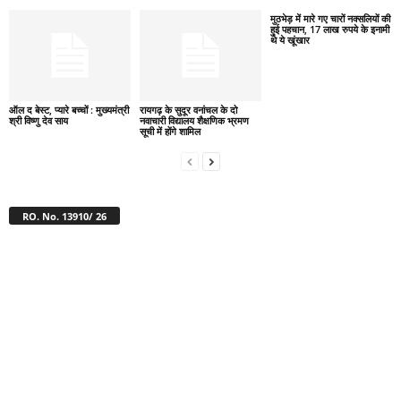
मुठभेड़ में मारे गए चारों नक्सलियों की
हुई पहचान, 17 लाख रुपये के इनामी
थे ये खूंखार
ऑल द बेस्ट, प्यारे बच्चों : मुख्यमंत्री
रायगढ़ के सुदूर वनांचल के दो
श्री विष्णु देव साय
नवाचारी विद्यालय शैक्षणिक भ्रमण
सूची में होंगे शामिल
RO. No. 13910/ 26