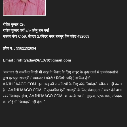
रोहित
कुमार
C/
०
राजेश
कुमार
वर्मा
s/
०
कोमू
राम
वर्मा
मकान
नंबर
C-59,
सेक्टर
2,
देवेंद्र
नगर
,
रायपुर
पिन
कोड
492009
फ़ोन
न
. : 9982192094
Email : rohityadav2471978@gmail.com
“समाचार से सम्बंधित किसी भी तरह के विवाद के लिए साइट के कुछ तत्वों में उपयोगकर्ताओं
द्वारा प्रस्तुत सामग्री ( समाचार / फोटो / विडियो आदि ) शामिल होगी
AAJHIJAAGO.COM
इस तरह की सामग्रियों के लिए कोई जिम्मेदारी स्वीकार नहीं करता
है। AAJHIJAAGO.COM
में प्रकाशित ऐसी सामग्री के लिए संवाददाता / खबर देने वाला
स्वयं जिम्मेदार होगा, AAJHIJAAGO.COM
या उसके स्वामी, मुद्रक, प्रकाशक, संपादक
की कोई भी जिम्मेदारी नहीं होगी.”