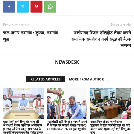
Previous article
Next article
जल-जगार नवागांव : कुरूद, नवागांव
छत्तीसगढ़ विजन डॉक्यूमेंट तैयार करने
थुहा
समाजिक समावेशन कार्य समूह की बैठक
सम्पन्न
NEWSDESK
RELATED ARTICLES
MORE FROM AUTHOR
मुख्यमंत्री श्री विष्णु देव साय की
मुख्यमंत्री श्री विष्णुदेव साय ने अपनी
कर्तव्यनिष्ठ होकर जनसेवा एवं
अध्यक्षता में वन अधिकार अधिनियम
माँ के नाम पर लगाया पीपल का पौधा,
सुशासन के लिए जमीनी स्तर पर करें
(FRA) एवं पेसा कानून (PESA) के
वन महोत्सव-2026 का हुआ शुभारंभ
बेहतर कार्य: मुख्यमंत्री श्री विष्णु देव
प्रभावी क्रियान्वयन हेतु गठित टास्क
साय