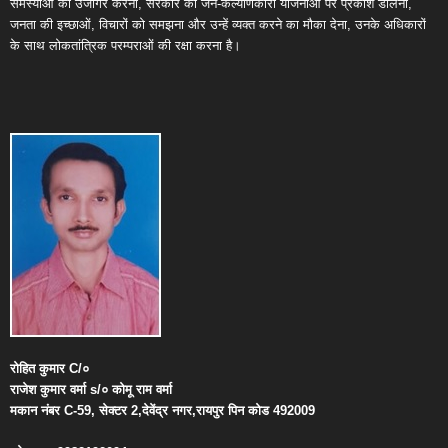
समस्याओं को उजागर करना, सरकार की जन-कल्याणकारी योजनाओं पर प्रकाश डालना,
जनता की इच्छाओं, विचारों को समझना और उन्हें व्यक्त करने का मौका देना, उनके अधिकारों
के साथ लोकतांत्रिक परम्पराओं की रक्षा करना है।
रोहित
कुमार
C/
०
राजेश
कुमार
वर्मा
s/
०
कोमू
राम
वर्मा
मकान
नंबर
C-59,
सेक्टर
2,
देवेंद्र
नगर
,
रायपुर
पिन
कोड
492009