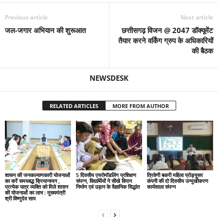
Previous article
Next article
जल-जगार अभियान की शुरूआत
छत्तीसगढ़ विजन @ 2047 डॉक्यूमेंट
तैयार करने वर्किंग ग्रुप के अधिकारियों
की बैठक
NEWSDESK
RELATED ARTICLES
MORE FROM AUTHOR
शासन की जनकल्याणकारी योजनाओं
5 दिवसीय एयरोमॉडलिंग प्रशिक्षण
त्रिवेणी बकरी महिला प्रोड्यूसर
का करें समयबद्ध क्रियान्वयन ,
संपन्न, विद्यार्थियों ने सीखे विमान
कंपनी की दो दिवसीय उन्मुखीकरण
प्रत्येक पात्र व्यक्ति को मिले शासन
निर्माण एवं उड़ान के वैज्ञानिक सिद्धांत
कार्यशाला संपन्न
की योजनाओं का लाभ : मुख्यमंत्री
श्री विष्णुदेव साय