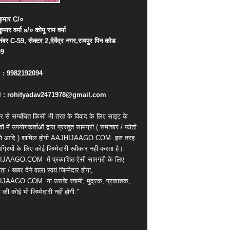
ुमार
C/
०
कुमार
वर्मा
s/
०
कोमू
राम
वर्मा
नंबर
C-59,
सेक्टर
2,
देवेंद्र
नगर
,
रायपुर
पिन
कोड
09
. : 9982192094
 : rohityadav2471978@gmail.com
र से सम्बंधित किसी भी तरह के विवाद के लिए साइट के
वों में उपयोगकर्ताओं द्वारा प्रस्तुत सामग्री ( समाचार / फोटो
ियो आदि ) शामिल होगी AAJHIJAAGO.COM
इस तरह
्रियों के लिए कोई जिम्मेदारी स्वीकार नहीं करता है।
IJAAGO.COM
में प्रकाशित ऐसी सामग्री के लिए
ता / खबर देने वाला स्वयं जिम्मेदार होगा,
IJAAGO.COM
या उसके स्वामी, मुद्रक, प्रकाशक,
की कोई भी जिम्मेदारी नहीं होगी.”