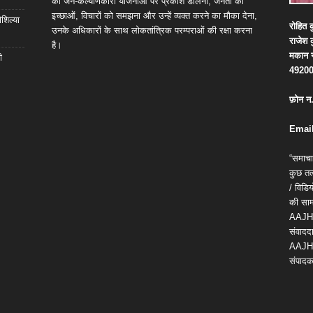
की जन-कल्याणकारी योजनाओं पर प्रकाश डालना, जनता की
इच्छाओं, विचारों को समझना और उन्हें व्यक्त करने का मौका देना,
शिल्या
रोहित
क
उनके अधिकारों के साथ लोकतांत्रिक परम्पराओं की रक्षा करना
राजेश
है।
मकान
ी
4920
फ़ोन
न
Email
“समाचा
कुछ तत्
/ विड
की सामग
AAJH
संवाददा
AAJH
संपादक 