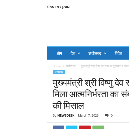
SIGN IN / JOIN
A
A
J
H
I
J
A
होम
देश
छत्तीसगढ़
विदेश
A
G
Home
छत्तीसगढ़
मुख्यमंत्री श्री विष्णु देव साय के सुशासन में मह
O
छत्तीसगढ़
.
मुख्यमंत्री श्री विष्णु द
C
O
मिला आत्मनिर्भरता का सं
M
की मिसाल
By
NEWSDESK
-
March 7, 2026
0