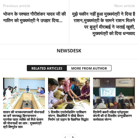
Previous article
Next article
भोजन के पश्चात गौरीशंकर यादव जी की
मुझे यकीन नहीं हुआ मुख्यमंत्री ने दिया है
नातिन को मुख्यमंत्री ने उपहार दिया…
राशन,मुख्यमंत्री के सामने राशन मिलने
पर बुजुर्ग मीराबाई ने जताई खुशी,
मुख्यमंत्री को दिया धन्यवाद
NEWSDESK
RELATED ARTICLES
MORE FROM AUTHOR
शासन की जनकल्याणकारी योजनाओं
5 दिवसीय एयरोमॉडलिंग प्रशिक्षण
त्रिवेणी बकरी महिला प्रोड्यूसर
का करें समयबद्ध क्रियान्वयन ,
संपन्न, विद्यार्थियों ने सीखे विमान
कंपनी की दो दिवसीय उन्मुखीकरण
प्रत्येक पात्र व्यक्ति को मिले शासन
निर्माण एवं उड़ान के वैज्ञानिक सिद्धांत
कार्यशाला संपन्न
की योजनाओं का लाभ : मुख्यमंत्री
श्री विष्णुदेव साय