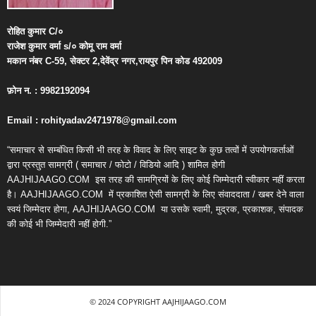
रोहित
कुमार
C/
०
राजेश
कुमार
वर्मा
s/
०
कोमू
राम
वर्मा
मकान
नंबर
C-59,
सेक्टर
2,
देवेंद्र
नगर
,
रायपुर
पिन
कोड
492009
फ़ोन
न
. : 9982192094
Email : rohityadav2471978@gmail.com
“समाचार से सम्बंधित किसी भी तरह के विवाद के लिए साइट के कुछ तत्वों में उपयोगकर्ताओं
द्वारा प्रस्तुत सामग्री ( समाचार / फोटो / विडियो आदि ) शामिल होगी
AAJHIJAAGO.COM
इस तरह की सामग्रियों के लिए कोई जिम्मेदारी स्वीकार नहीं करता
है। AAJHIJAAGO.COM
में प्रकाशित ऐसी सामग्री के लिए संवाददाता / खबर देने वाला
स्वयं जिम्मेदार होगा, AAJHIJAAGO.COM
या उसके स्वामी, मुद्रक, प्रकाशक, संपादक
की कोई भी जिम्मेदारी नहीं होगी.”
© 2024 COPYRIGHT AAJHIJAAGO.COM