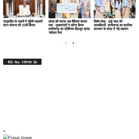
मातृशक्ति के खातों में पहुँची महतारी
कोसा की चमक अब वैश्विक बाजार
विशेष लेख : ढाई साल की
वंदन योजना की 30वीं किस्त
तक : मुख्यमंत्री ने लॉन्च किया
उपलब्धियाँ- छत्तीसगढ़ का श्रमिक
छत्तीसगढ़ का प्रीमियम हैंडलूम ब्रांड
कल्याण के क्षेत्र में नई पहचान
‘कोशल फैब’
RO. No. 13910/ 26
×