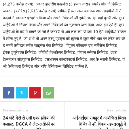
(4,275 करोड़ रुपये), आधार हाउसिंग फाइनेंस (3 हजार करोड़ रुपये) और गो डिजिट
जनरल इंश्योरेंस (2,615 करोड़ रुपये) शामिल हैं.इस साल अब तक आए आईपीओ में से
कइयों ने शानदार प्रदर्शन किया और अपने निवेशकों की झोली भर दी. वहीं दूसरी ओर कुछ
आईपीओ ने निराश किया और अपने निवेशकों का नुकसान करा दिया. आज हम ऐसे ही कुछ
आईपीओ के बारे में बताने जा रहे हैं.जनवरी से अब तक कम से कम 10 ऐसे आईपीओ बाजार
में लॉन्च हुए हैं, जो अभी भी अपने इश्यू प्राइस की तुलना में कुछ नीचे भाव पर ट्रेड कर रहे
हैं.उनमें कैपिटल स्मॉल फाइनेंस बैंक लिमिटेड, पॉपुलर व्हीकल्स एंड सर्विसेज लिमिटेड,
ईपैक ड्यूरेबल्स लिमिटेड, जीपीटी हेल्थकेयर लिमिटेड, गोपाल स्नैक्स लिमिटेड, एंटरो
हेल्थकेयर सॉल्यूशंस लिमिटेड, एसआरएम कॉन्ट्रैक्टर्स लिमिटेड, आर के स्वामी लिमिटेड, जे
जी केमिकल्स लिमिटेड और राशि पेरिफेरल्स लिमिटेड शामिल हैं.
Previous article
Next article
24 घंटे देरी से उड़ी एयर इंडिया की
आईआईएम रायपुर में आयोजित चिंतन
फ्लाइट, DGCA ने लेट-लतीफी पर
शिविर में डॉ. विनय सहस्त्रबुद्धे ने