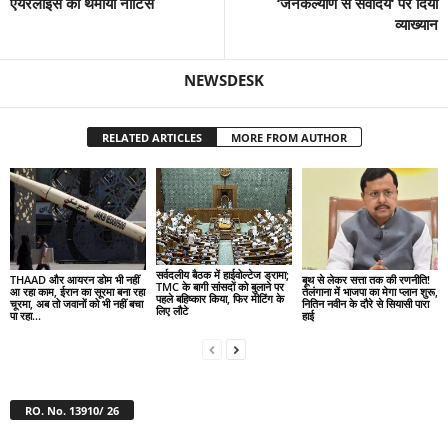
एयरलाइंस को थमाया नोटिस
‘जनकल्याण से सर्वोदय‘ पर दिया
व्याख्यान
NEWSDESK
RELATED ARTICLES
MORE FROM AUTHOR
सर्वदलीय बैठक में हाईवोल्टेज ड्रामा;
THAAD और आयरन डोम भी नहीं
बूथ से लेकर सत्ता तक की रणनीति!
TMC के बागी सांसदों को बुलाने पर
आ रहा काम, ईरान का सूरमा बना रहा
तेलंगाना में भाजपा का मेगा प्लान शुरू,
पहले बहिष्कार किया, फिर मीटिंग के
चूरमा, अब तो जवानों को भी नहीं बचा
नितिन नवीन के दौरे से सियासी पारा
लिए लौटे
पा रहा...
हाई
RO. No. 13910/ 26