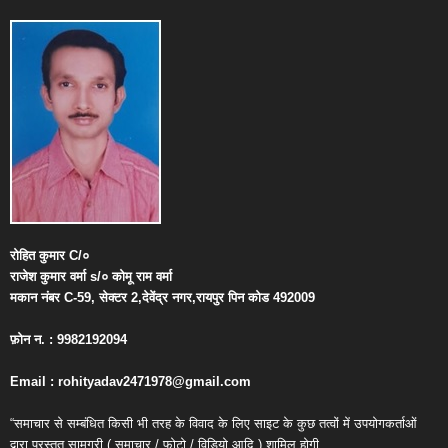
रोहित
कुमार
C/
०
राजेश
कुमार
वर्मा
s/
०
कोमू
राम
वर्मा
मकान
नंबर
C-59,
सेक्टर
2,
देवेंद्र
नगर
,
रायपुर
पिन
कोड
492009
फ़ोन
न
. : 9982192094
Email : rohityadav2471978@gmail.com
“समाचार से सम्बंधित किसी भी तरह के विवाद के लिए साइट के कुछ तत्वों में उपयोगकर्ताओं
द्वारा प्रस्तुत सामग्री ( समाचार / फोटो / विडियो आदि ) शामिल होगी