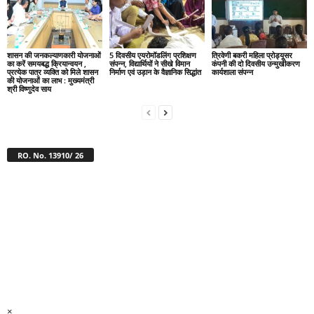
शासन की जनकल्याणकारी योजनाओं
5 दिवसीय एयरोमॉडलिंग प्रशिक्षण
त्रिवेणी बकरी महिला प्रोड्यूसर
का करें समयबद्ध क्रियान्वयन ,
संपन्न, विद्यार्थियों ने सीखे विमान
कंपनी की दो दिवसीय उन्मुखीकरण
प्रत्येक पात्र व्यक्ति को मिले शासन
निर्माण एवं उड़ान के वैज्ञानिक सिद्धांत
कार्यशाला संपन्न
की योजनाओं का लाभ : मुख्यमंत्री
श्री विष्णुदेव साय
RO. No. 13910/ 26
×