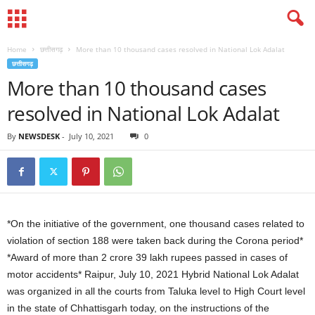
Home
छत्तीसगढ़
More than 10 thousand cases resolved in National Lok Adalat
छत्तीसगढ़
More than 10 thousand cases
resolved in National Lok Adalat
By
NEWSDESK
-
July 10, 2021
0
*On the initiative of the government, one thousand cases related to
violation of section 188 were taken back during the Corona period*
*Award of more than 2 crore 39 lakh rupees passed in cases of
motor accidents* Raipur, July 10, 2021 Hybrid National Lok Adalat
was organized in all the courts from Taluka level to High Court level
in the state of Chhattisgarh today, on the instructions of the