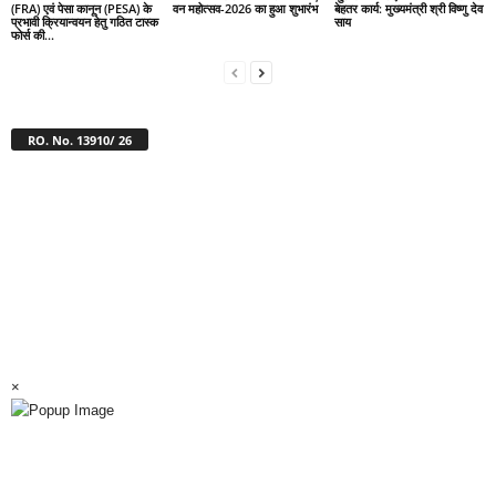
(FRA) एवं पेसा कानून (PESA) के
वन महोत्सव-2026 का हुआ शुभारंभ
बेहतर कार्य: मुख्यमंत्री श्री विष्णु देव
प्रभावी क्रियान्वयन हेतु गठित टास्क
साय
फोर्स की...
RO. No. 13910/ 26
×