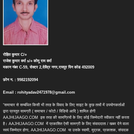
रोहित
कुमार
C/
०
राजेश
कुमार
वर्मा
s/
०
कोमू
राम
वर्मा
मकान
नंबर
C-59,
सेक्टर
2,
देवेंद्र
नगर
,
रायपुर
पिन
कोड
492009
फ़ोन
न
. : 9982192094
Email : rohityadav2471978@gmail.com
“समाचार से सम्बंधित किसी भी तरह के विवाद के लिए साइट के कुछ तत्वों में उपयोगकर्ताओं
द्वारा प्रस्तुत सामग्री ( समाचार / फोटो / विडियो आदि ) शामिल होगी
AAJHIJAAGO.COM
इस तरह की सामग्रियों के लिए कोई जिम्मेदारी स्वीकार नहीं करता
है। AAJHIJAAGO.COM
में प्रकाशित ऐसी सामग्री के लिए संवाददाता / खबर देने वाला
स्वयं जिम्मेदार होगा, AAJHIJAAGO.COM
या उसके स्वामी, मुद्रक, प्रकाशक, संपादक