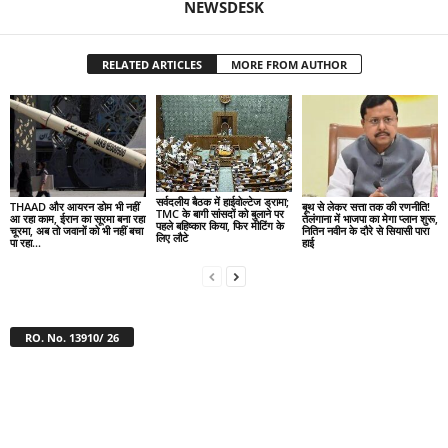
NEWSDESK
RELATED ARTICLES
MORE FROM AUTHOR
सर्वदलीय बैठक में हाईवोल्टेज ड्रामा;
THAAD और आयरन डोम भी नहीं
बूथ से लेकर सत्ता तक की रणनीति!
TMC के बागी सांसदों को बुलाने पर
आ रहा काम, ईरान का सूरमा बना रहा
तेलंगाना में भाजपा का मेगा प्लान शुरू,
पहले बहिष्कार किया, फिर मीटिंग के
चूरमा, अब तो जवानों को भी नहीं बचा
नितिन नवीन के दौरे से सियासी पारा
लिए लौटे
पा रहा...
हाई
RO. No. 13910/ 26