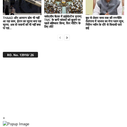
सर्वदलीय बैठक में हाईवोल्टेज ड्रामा;
THAAD और आयरन डोम भी नहीं
बूथ से लेकर सत्ता तक की रणनीति!
TMC के बागी सांसदों को बुलाने पर
आ रहा काम, ईरान का सूरमा बना रहा
तेलंगाना में भाजपा का मेगा प्लान शुरू,
पहले बहिष्कार किया, फिर मीटिंग के
चूरमा, अब तो जवानों को भी नहीं बचा
नितिन नवीन के दौरे से सियासी पारा
लिए लौटे
पा रहा...
हाई
RO. No. 13910/ 26
×