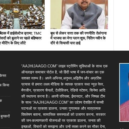
बैठक में हाईवोल्टेज ड्रामा; TMC
बूथ से लेकर सत्ता तक की रणनीति! तेलंगाना
ंसदों को बुलाने पर पहले बहिष्कार
में भाजपा का मेगा प्लान शुरू, नितिन नवीन के
 मीटिंग के लिए लौटे
दौरे से सियासी पारा हाई
“AAJHIJAAGO.COM” लाइव स्ट्रीमिंग सुविधाओं के साथ एक
ऑनलाइन समाचार पोर्टल है, जो हिंदी भाषा में जन-संचार का एक
किस्त
सशक्त स्तम्भ है। अपने अभिनव,अनुभव,अद्वितीय और अप्रतिम
प्रयास से हमारा लक्ष्य मीडिया के व्यापक प्रकार यथा न्यूज़ पेपर,
्च किया
मैगजीन, प्रसारण चैनलों, टेलीविजन, रेडियो स्टेशन, सिनेमा आदि
की स्थापना करना है। अपनी परिपक्व, ईमानदार, और निष्पक्ष टीम
िक
के साथ “AAJHIJAAGO.COM” का उद्देश्य देशहित में सच्ची
घटनाओं पर प्रकाश डालना, उनका गुणात्मक और मात्रात्मक
विश्लेषण बताना, सामाजिक समस्याओं को उजागर करना, सरकार
 बुनकरों
की जन-कल्याणकारी योजनाओं पर प्रकाश डालना, जनता की
इच्छाओं, विचारों को समझना और उन्हें व्यक्त करने का मौका देना,