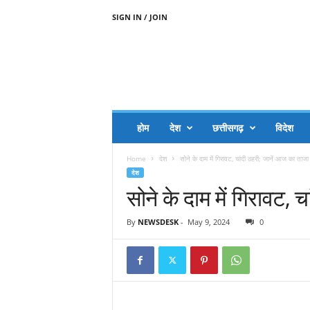
SIGN IN / JOIN
A
A
J
H
I
J
A
होम
देश
छत्तीसगढ़
विदेश
A
G
Home
देश
सोने के दाम में गिरावट, चांदी ठहरी; जानें आज का ताजा 
O
देश
.
सोने के दाम में गिरावट, 
C
O
M
By
NEWSDESK
-
May 9, 2024
0