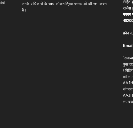
रोहित
क
 ओपी
उनके अधिकारों के साथ लोकतांत्रिक परम्पराओं की रक्षा करना
राजेश
है।
मकान
4920
फ़ोन
न
Email
“समाचा
कुछ तत्
/ विड
की सामग
AAJH
संवाददा
AAJH
संपादक 