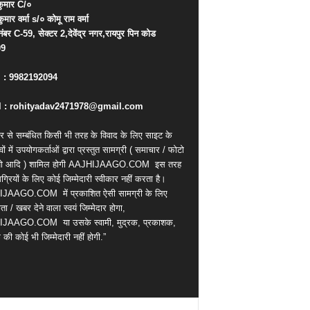
ुमार
C/
०
कुमार
वर्मा
s/
०
कोमू
राम
वर्मा
नंबर
C-59,
सेक्टर
2,
देवेंद्र
नगर
,
रायपुर
पिन
कोड
09
. : 9982192094
 : rohityadav2471978@gmail.com
र से सम्बंधित किसी भी तरह के विवाद के लिए साइट के
वों में उपयोगकर्ताओं द्वारा प्रस्तुत सामग्री ( समाचार / फोटो
ियो आदि ) शामिल होगी AAJHIJAAGO.COM
इस तरह
्रियों के लिए कोई जिम्मेदारी स्वीकार नहीं करता है।
IJAAGO.COM
में प्रकाशित ऐसी सामग्री के लिए
ता / खबर देने वाला स्वयं जिम्मेदार होगा,
IJAAGO.COM
या उसके स्वामी, मुद्रक, प्रकाशक,
की कोई भी जिम्मेदारी नहीं होगी.”