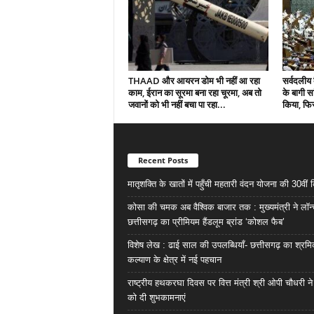
THAAD और आयरन डोम भी नहीं आ रहा
सर्वदलीय 
काम, ईरान का सूरमा बना रहा चूरमा, अब तो
के बागी सा
जवानों को भी नहीं बचा पा रहा...
किया, फिर
Recent Posts
मातृशक्ति के खातों में पहुँची महतारी वंदन योजना की 30वीं 
कोसा की चमक अब वैश्विक बाजार तक : मुख्यमंत्री ने लॉन
छत्तीसगढ़ का प्रीमियम हैंडलूम ब्रांड ‘कोशल फैब’
विशेष लेख : ढाई साल की उपलब्धियाँ- छत्तीसगढ़ का श्रम
कल्याण के क्षेत्र में नई पहचान
राष्ट्रीय हथकरघा दिवस पर वित्त मंत्री श्री ओपी चौधरी ने
को दी शुभकामनाएं