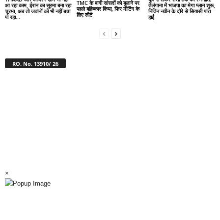
TMC के बागी सांसदों को बुलाने पर
आ रहा काम, ईरान का सूरमा बना रहा
तेलंगाना में भाजपा का मेगा प्लान शुरू,
पहले बहिष्कार किया, फिर मीटिंग के
चूरमा, अब तो जवानों को भी नहीं बचा
नितिन नवीन के दौरे से सियासी पारा
लिए लौटे
पा रहा...
हाई
RO. No. 13910/ 26
×