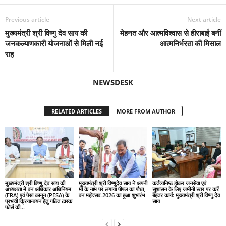
Previous article
Next article
मुख्यमंत्री श्री विष्णु देव साय की
मेहनत और आत्मविश्वास से हीराबाई बनीं
जनकल्याणकारी योजनाओं से मिली नई
आत्मनिर्भरता की मिसाल
राह
NEWSDESK
RELATED ARTICLES
MORE FROM AUTHOR
मुख्यमंत्री श्री विष्णु देव साय की
मुख्यमंत्री श्री विष्णुदेव साय ने अपनी
कर्तव्यनिष्ठ होकर जनसेवा एवं
अध्यक्षता में वन अधिकार अधिनियम
माँ के नाम पर लगाया पीपल का पौधा,
सुशासन के लिए जमीनी स्तर पर करें
(FRA) एवं पेसा कानून (PESA) के
वन महोत्सव-2026 का हुआ शुभारंभ
बेहतर कार्य: मुख्यमंत्री श्री विष्णु देव
प्रभावी क्रियान्वयन हेतु गठित टास्क
साय
फोर्स की...