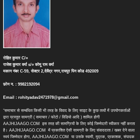
रोहित
कुमार
C/
०
राजेश
कुमार
वर्मा
s/
०
कोमू
राम
वर्मा
मकान
नंबर
C-59,
सेक्टर
2,
देवेंद्र
नगर
,
रायपुर
पिन
कोड
492009
फ़ोन
न
. : 9982192094
Email : rohityadav2471978@gmail.com
“समाचार से सम्बंधित किसी भी तरह के विवाद के लिए साइट के कुछ तत्वों में उपयोगकर्ताओं
द्वारा प्रस्तुत सामग्री ( समाचार / फोटो / विडियो आदि ) शामिल होगी
AAJHIJAAGO.COM
इस तरह की सामग्रियों के लिए कोई जिम्मेदारी स्वीकार नहीं करता
है। AAJHIJAAGO.COM
में प्रकाशित ऐसी सामग्री के लिए संवाददाता / खबर देने वाला
स्वयं जिम्मेदार होगा, AAJHIJAAGO.COM
या उसके स्वामी, मुद्रक, प्रकाशक, संपादक