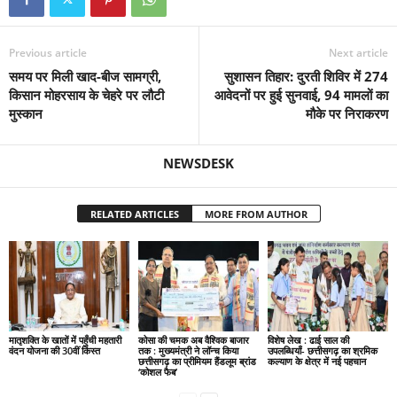
Previous article
Next article
समय पर मिली खाद-बीज सामग्री,
सुशासन तिहार: दुरती शिविर में 274
किसान मोहरसाय के चेहरे पर लौटी
आवेदनों पर हुई सुनवाई, 94 मामलों का
मुस्कान
मौके पर निराकरण
NEWSDESK
RELATED ARTICLES
MORE FROM AUTHOR
मातृशक्ति के खातों में पहुँची महतारी
कोसा की चमक अब वैश्विक बाजार
विशेष लेख : ढाई साल की
वंदन योजना की 30वीं किस्त
तक : मुख्यमंत्री ने लॉन्च किया
उपलब्धियाँ- छत्तीसगढ़ का श्रमिक
छत्तीसगढ़ का प्रीमियम हैंडलूम ब्रांड
कल्याण के क्षेत्र में नई पहचान
‘कोशल फैब’