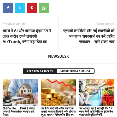
Previous article
Next article
भारत में AI और क्लाउड इंफ्रा पर 3
प्रभावी कार्यशैली और नई तकनीकों को
लाख करोड़ रुपये लगाएगी
अपनाकर समस्याओं का करें त्वरित
AirTrunk, बनेगा बड़ा डेटा हब
समाधान – श्री अरुण साव
NEWSDESK
RELATED ARTICLES
MORE FROM AUTHOR
EMI Vs Rent: किसमें है ज्यादा
क्या PM मोदी की अपील का दिखा
क्या AI बढ़ा रहा है महंगाई? IMF ने
फायदा? कैलकुलेशन बताएगा सही
असर? सोना खरीदने से रुके लोग या
बताया कैसे आर्टिफिशियल इंटेलिजेंस
फैसला
बदला बाजार? निवेशकों के लिए क्या
बदल रहा है पूरी इकोनॉमी