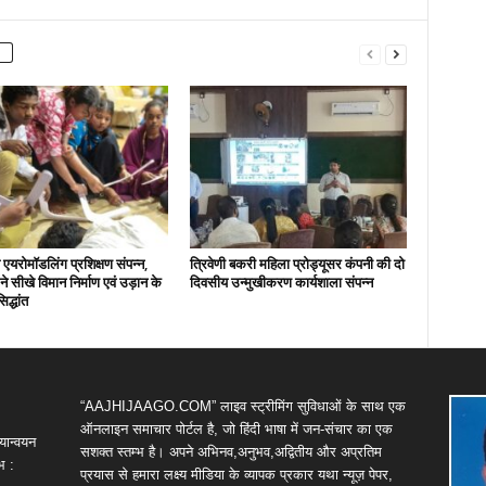
एयरोमॉडलिंग प्रशिक्षण संपन्न,
त्रिवेणी बकरी महिला प्रोड्यूसर कंपनी की दो
ों ने सीखे विमान निर्माण एवं उड़ान के
दिवसीय उन्मुखीकरण कार्यशाला संपन्न
िद्धांत
“AAJHIJAAGO.COM” लाइव स्ट्रीमिंग सुविधाओं के साथ एक
ऑनलाइन समाचार पोर्टल है, जो हिंदी भाषा में जन-संचार का एक
यान्वयन
सशक्त स्तम्भ है। अपने अभिनव,अनुभव,अद्वितीय और अप्रतिम
भ :
प्रयास से हमारा लक्ष्य मीडिया के व्यापक प्रकार यथा न्यूज़ पेपर,