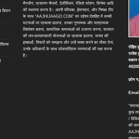
मैगजीन, प्रसारण चैनलों, टेलीविजन, रेडियो स्टेशन, सिनेमा आदि
की स्थापना करना है। अपनी परिपक्व, ईमानदार, और निष्पक्ष टीम
खे विमान
के साथ “AAJHIJAAGO.COM” का उद्देश्य देशहित में सच्ची
घटनाओं पर प्रकाश डालना, उनका गुणात्मक और मात्रात्मक
विश्लेषण बताना, सामाजिक समस्याओं को उजागर करना, सरकार
की जन-कल्याणकारी योजनाओं पर प्रकाश डालना, जनता की
इच्छाओं, विचारों को समझना और उन्हें व्यक्त करने का मौका देना,
शिल्या
रोहित
क
उनके अधिकारों के साथ लोकतांत्रिक परम्पराओं की रक्षा करना
राजेश
है।
मकान
ी
4920
फ़ोन
न
Email
“समाचा
कुछ तत्
/ विड
की सामग
AAJH
संवाददा