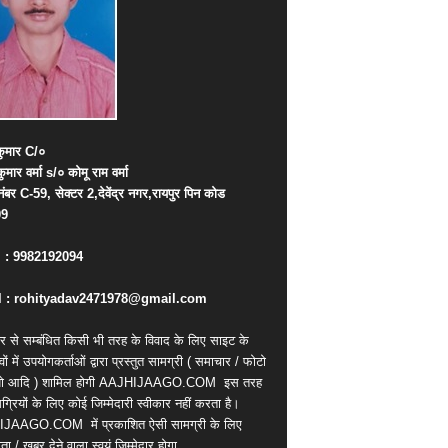
ुमार
C/
०
कुमार
वर्मा
s/
०
कोमू
राम
वर्मा
नंबर
C-59,
सेक्टर
2,
देवेंद्र
नगर
,
रायपुर
पिन
कोड
09
. : 9982192094
 : rohityadav2471978@gmail.com
र से सम्बंधित किसी भी तरह के विवाद के लिए साइट के
वों में उपयोगकर्ताओं द्वारा प्रस्तुत सामग्री ( समाचार / फोटो
ियो आदि ) शामिल होगी AAJHIJAAGO.COM
इस तरह
्रियों के लिए कोई जिम्मेदारी स्वीकार नहीं करता है।
IJAAGO.COM
में प्रकाशित ऐसी सामग्री के लिए
ता / खबर देने वाला स्वयं जिम्मेदार होगा,