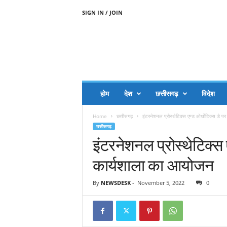
SIGN IN / JOIN
A
A
J
H
I
J
A
होम
देश
छत्तीसगढ़
विदेश
A
G
Home
छत्तीसगढ़
इंटरनेशनल प्रोस्थेटिक्स एण्ड ओर्थाेटिक्स डे 
O
छत्तीसगढ़
.
इंटरनेशनल प्रोस्थेटिक्स 
C
O
कार्यशाला का आयोजन
M
By
NEWSDESK
-
November 5, 2022
0