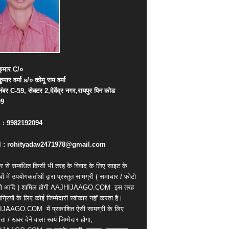
ुमार
C/
०
कुमार
वर्मा
s/
०
कोमू
राम
वर्मा
नंबर
C-59,
सेक्टर
2,
देवेंद्र
नगर
,
रायपुर
पिन
कोड
09
. : 9982192094
 : rohityadav2471978@gmail.com
र से सम्बंधित किसी भी तरह के विवाद के लिए साइट के
वों में उपयोगकर्ताओं द्वारा प्रस्तुत सामग्री ( समाचार / फोटो
ियो आदि ) शामिल होगी AAJHIJAAGO.COM
इस तरह
्रियों के लिए कोई जिम्मेदारी स्वीकार नहीं करता है।
IJAAGO.COM
में प्रकाशित ऐसी सामग्री के लिए
ता / खबर देने वाला स्वयं जिम्मेदार होगा,