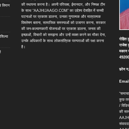
की स्थापना करना है। अपनी परिपक्व, ईमानदार, और निष्पक्ष टीम
खे विमान
के साथ “AAJHIJAAGO.COM” का उद्देश्य देशहित में सच्ची
घटनाओं पर प्रकाश डालना, उनका गुणात्मक और मात्रात्मक
विश्लेषण बताना, सामाजिक समस्याओं को उजागर करना, सरकार
की जन-कल्याणकारी योजनाओं पर प्रकाश डालना, जनता की
इच्छाओं, विचारों को समझना और उन्हें व्यक्त करने का मौका देना,
शिल्या
रोहित
क
उनके अधिकारों के साथ लोकतांत्रिक परम्पराओं की रक्षा करना
राजेश
है।
मकान
ी
4920
फ़ोन
न
Email
“समाचा
कुछ तत्
/ विड
की सामग
AAJH
संवाददा