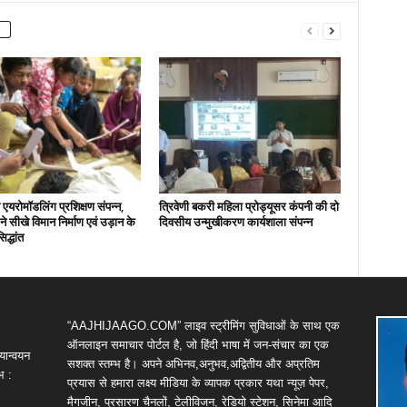
एयरोमॉडलिंग प्रशिक्षण संपन्न,
त्रिवेणी बकरी महिला प्रोड्यूसर कंपनी की दो
ों ने सीखे विमान निर्माण एवं उड़ान के
दिवसीय उन्मुखीकरण कार्यशाला संपन्न
िद्धांत
“AAJHIJAAGO.COM” लाइव स्ट्रीमिंग सुविधाओं के साथ एक
ऑनलाइन समाचार पोर्टल है, जो हिंदी भाषा में जन-संचार का एक
यान्वयन
सशक्त स्तम्भ है। अपने अभिनव,अनुभव,अद्वितीय और अप्रतिम
भ :
प्रयास से हमारा लक्ष्य मीडिया के व्यापक प्रकार यथा न्यूज़ पेपर,
मैगजीन, प्रसारण चैनलों, टेलीविजन, रेडियो स्टेशन, सिनेमा आदि