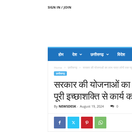
SIGN IN / JOIN
A
A
J
H
I
J
A
होम
देश
छत्तीसगढ़
विदेश
A
G
Home
छत्तीसगढ़
सरकार की योजनाओं का लाभ पात्र लोगों तक पहुंच
O
छत्तीसगढ़
.
सरकार की योजनाओं का ला
C
O
पूरी इच्छाशक्ति से कार्य कर
M
By
NEWSDESK
-
August 19, 2024
0