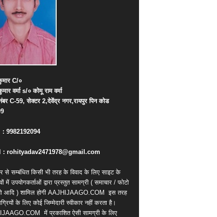
ुमार
C/
०
कुमार
वर्मा
s/
०
कोमू
राम
वर्मा
नंबर
C-59,
सेक्टर
2,
देवेंद्र
नगर
,
रायपुर
पिन
कोड
09
. : 9982192094
 : rohityadav2471978@gmail.com
र से सम्बंधित किसी भी तरह के विवाद के लिए साइट के
वों में उपयोगकर्ताओं द्वारा प्रस्तुत सामग्री ( समाचार / फोटो
ियो आदि ) शामिल होगी AAJHIJAAGO.COM
इस तरह
्रियों के लिए कोई जिम्मेदारी स्वीकार नहीं करता है।
IJAAGO.COM
में प्रकाशित ऐसी सामग्री के लिए