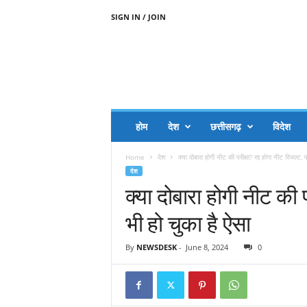
SIGN IN / JOIN
A
A
J
H
I
J
A
होम
देश
छत्तीसगढ़
विदेश
A
G
Home
देश
क्‍या दोबारा होगी नीट की परीक्षा? रद्द होगा नीट रिजल्‍ट, 
O
देश
.
क्‍या दोबारा होगी नीट की प
C
O
भी हो चुका है ऐसा
M
By
NEWSDESK
-
June 8, 2024
0