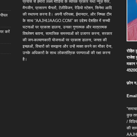
प्रयास से हमारा लक्ष्य मीडिया के व्यापक प्रकार यथा न्यूज़ पेपर,
मैगजीन, प्रसारण चैनलों, टेलीविजन, रेडियो स्टेशन, सिनेमा आदि
की स्थापना करना है। अपनी परिपक्व, ईमानदार, और निष्पक्ष टीम
ा पीपल
के साथ “AAJHIJAAGO.COM” का उद्देश्य देशहित में सच्ची
घटनाओं पर प्रकाश डालना, उनका गुणात्मक और मात्रात्मक
पर करें
विश्लेषण बताना, सामाजिक समस्याओं को उजागर करना, सरकार
की जन-कल्याणकारी योजनाओं पर प्रकाश डालना, जनता की
इच्छाओं, विचारों को समझना और उन्हें व्यक्त करने का मौका देना,
रोहित
क
उनके अधिकारों के साथ लोकतांत्रिक परम्पराओं की रक्षा करना
राजेश
है।
मकान
4920
फ़ोन
न
Email
“समाचा
कुछ तत्
/ विड
की सामग
AAJH