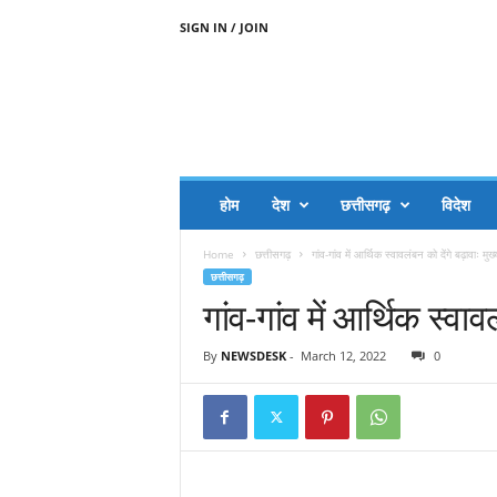
SIGN IN / JOIN
A
A
J
H
I
J
A
होम
देश
छत्तीसगढ़
विदेश
A
G
Home
छत्तीसगढ़
गांव-गांव में आर्थिक स्वावलंबन को देंगे बढ़ावाः मुख
O
छत्तीसगढ़
.
गांव-गांव में आर्थिक स्वाव
C
O
M
By
NEWSDESK
-
March 12, 2022
0