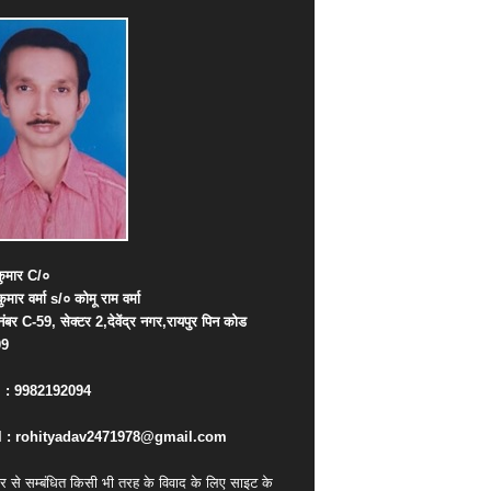
ुमार
C/
०
कुमार
वर्मा
s/
०
कोमू
राम
वर्मा
नंबर
C-59,
सेक्टर
2,
देवेंद्र
नगर
,
रायपुर
पिन
कोड
09
. : 9982192094
 : rohityadav2471978@gmail.com
र से सम्बंधित किसी भी तरह के विवाद के लिए साइट के