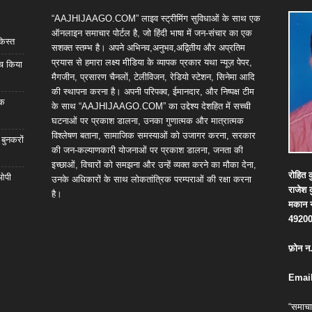
“AAJHIJAAGO.COM” लाइव स्ट्रीमिंग सुविधाओं के साथ एक
ऑनलाइन समाचार पोर्टल है, जो हिंदी भाषा में जन-संचार का एक
किस्त
सशक्त स्तम्भ है। अपने अभिनव,अनुभव,अद्वितीय और अप्रतिम
प्रयास से हमारा लक्ष्य मीडिया के व्यापक प्रकार यथा न्यूज़ पेपर,
्च किया
मैगजीन, प्रसारण चैनलों, टेलीविजन, रेडियो स्टेशन, सिनेमा आदि
की स्थापना करना है। अपनी परिपक्व, ईमानदार, और निष्पक्ष टीम
िक
के साथ “AAJHIJAAGO.COM” का उद्देश्य देशहित में सच्ची
घटनाओं पर प्रकाश डालना, उनका गुणात्मक और मात्रात्मक
विश्लेषण बताना, सामाजिक समस्याओं को उजागर करना, सरकार
 बुनकरों
की जन-कल्याणकारी योजनाओं पर प्रकाश डालना, जनता की
इच्छाओं, विचारों को समझना और उन्हें व्यक्त करने का मौका देना,
रोहित
क
 ओपी
उनके अधिकारों के साथ लोकतांत्रिक परम्पराओं की रक्षा करना
राजेश
है।
मकान
4920
फ़ोन
न
Email
“समाचा