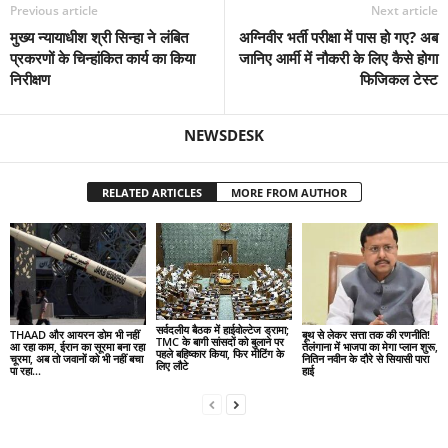
Previous article
Next article
मुख्य न्यायाधीश श्री सिन्हा ने लंबित
अग्निवीर भर्ती परीक्षा में पास हो गए? अब
प्रकरणों के चिन्हांकित कार्य का किया
जानिए आर्मी में नौकरी के लिए कैसे होगा
निरीक्षण
फिजिकल टेस्ट
NEWSDESK
RELATED ARTICLES
MORE FROM AUTHOR
सर्वदलीय बैठक में हाईवोल्टेज ड्रामा;
THAAD और आयरन डोम भी नहीं
बूथ से लेकर सत्ता तक की रणनीति!
TMC के बागी सांसदों को बुलाने पर
आ रहा काम, ईरान का सूरमा बना रहा
तेलंगाना में भाजपा का मेगा प्लान शुरू,
पहले बहिष्कार किया, फिर मीटिंग के
चूरमा, अब तो जवानों को भी नहीं बचा
नितिन नवीन के दौरे से सियासी पारा
लिए लौटे
पा रहा...
हाई