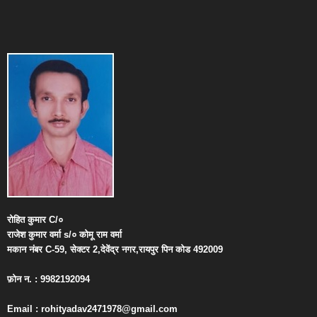
रोहित
कुमार
C/
०
राजेश
कुमार
वर्मा
s/
०
कोमू
राम
वर्मा
मकान
नंबर
C-59,
सेक्टर
2,
देवेंद्र
नगर
,
रायपुर
पिन
कोड
492009
फ़ोन
न
. : 9982192094
Email : rohityadav2471978@gmail.com