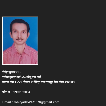
रोहित
कुमार
C/
०
राजेश
कुमार
वर्मा
s/
०
कोमू
राम
वर्मा
मकान
नंबर
C-59,
सेक्टर
2,
देवेंद्र
नगर
,
रायपुर
पिन
कोड
492009
फ़ोन
न
. : 9982192094
Email : rohityadav2471978@gmail.com