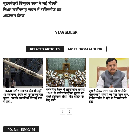
मुख्यमंत्री विष्णुदेव साय ने नई दिल्ली
स्थित छत्तीसगढ़ सदन में रात्रिभोज का
आयोजन किया
NEWSDESK
RELATED ARTICLES
MORE FROM AUTHOR
सर्वदलीय बैठक में हाईवोल्टेज ड्रामा;
THAAD और आयरन डोम भी नहीं
बूथ से लेकर सत्ता तक की रणनीति!
TMC के बागी सांसदों को बुलाने पर
आ रहा काम, ईरान का सूरमा बना रहा
तेलंगाना में भाजपा का मेगा प्लान शुरू,
पहले बहिष्कार किया, फिर मीटिंग के
चूरमा, अब तो जवानों को भी नहीं बचा
नितिन नवीन के दौरे से सियासी पारा
लिए लौटे
पा रहा...
हाई
RO. No. 13910/ 26