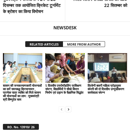
दिसम्बर तक आयोजित क्रिकेट टूर्नामेंट
22 सितम्बर को
के ब्रोशर का किया विमोचन
NEWSDESK
RELATED ARTICLES
MORE FROM AUTHOR
शासन की जनकल्याणकारी योजनाओं
5 दिवसीय एयरोमॉडलिंग प्रशिक्षण
त्रिवेणी बकरी महिला प्रोड्यूसर
का करें समयबद्ध क्रियान्वयन ,
संपन्न, विद्यार्थियों ने सीखे विमान
कंपनी की दो दिवसीय उन्मुखीकरण
प्रत्येक पात्र व्यक्ति को मिले शासन
निर्माण एवं उड़ान के वैज्ञानिक सिद्धांत
कार्यशाला संपन्न
की योजनाओं का लाभ : मुख्यमंत्री
श्री विष्णुदेव साय
RO. No. 13910/ 26