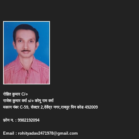
रोहित
कुमार
C/
०
राजेश
कुमार
वर्मा
s/
०
कोमू
राम
वर्मा
मकान
नंबर
C-59,
सेक्टर
2,
देवेंद्र
नगर
,
रायपुर
पिन
कोड
492009
फ़ोन
न
. : 9982192094
Email : rohityadav2471978@gmail.com