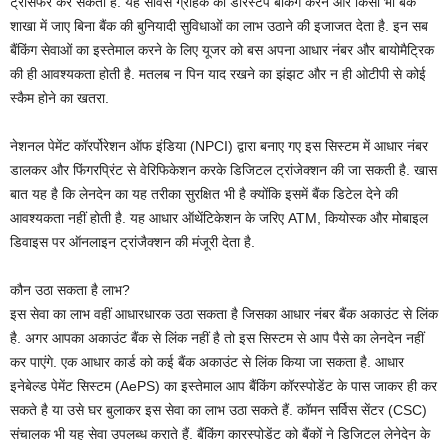
ट्रांसफर कर सकता है. यह सर्विस ग्राहक को डोरस्टेप बैंकिंग करने और किसी भी बैंक
शाखा में जाए बिना बैंक की बुनियादी सुविधाओं का लाभ उठाने की इजाजत देता है. इन सब
बैंकिंग सेवाओं का इस्‍तेमाल करने के लिए यूजर को बस अपना आधार नंबर और बायोमैट्रिक
की ही आवश्‍यकता होती है. मतलब न पिन याद रखने का झंझट और न ही ओटीपी से कोई
स्‍कैम होने का खतरा.
नेशनल पेमेंट कॉरर्पोरेशन ऑफ इंडिया (NPCI) द्वारा बनाए गए इस सिस्‍टम में आधार नंबर
डालकर और फिंगरप्रिंट से वेरिफिकेशन करके डिजिटल ट्रांजेक्‍शन की जा सकती है. खास
बात यह है कि लेनदेन का यह तरीका सुरक्षित भी है क्‍योंकि इसमें बैंक डिटेल देने की
आवश्यकता नहीं होती है. यह आधार ऑथेंटिकेशन के जरिए ATM, कियोस्क और मोबाइल
डिवाइस पर ऑनलाइन ट्रांजैक्शन की मंजूरी देता है.
कौन उठा सकता है लाभ?
इस सेवा का लाभ वहीं आधारधारक उठा सकता है जिसका आधार नंबर बैंक अकाउंट से लिंक
है. अगर आपका अकाउंट बैंक से लिंक नहीं है तो इस सिस्टम से आप पैसे का लेनदेन नहीं
कर पाएंगे. एक आधार कार्ड को कई बैंक अकाउंट से लिंक किया जा सकता है. आधार
इनेबेल्ड पेमेंट सिस्टम (AePS) का इस्‍तेमाल आप बैंकिंग कॉरस्‍पोडेंट के पास जाकर ही कर
सकते है या उसे घर बुलाकर इस सेवा का लाभ उठा सकते हैं. कॉमन सर्विस सेंटर (CSC)
संचालक भी यह सेवा उपलब्‍ध कराते हैं. बैंकिंग कारस्‍पोडेंट को बैंकों ने डिजिटल लेनेदेन के