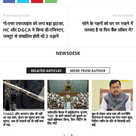
Previous article
Next article
गो-एयर एयरलाइंस को लगा बड़ा झटका,
सोने के गहनों को घर पर रखने में
HC और DGCA ने किया डी-रजिस्टर,
फायदा है या फिर बैंक लॉकर में?
जयपुर से संचालित होती थी 3 उड़ानें
NEWSDESK
RELATED ARTICLES
MORE FROM AUTHOR
सर्वदलीय बैठक में हाईवोल्टेज ड्रामा;
THAAD और आयरन डोम भी नहीं
बूथ से लेकर सत्ता तक की रणनीति!
TMC के बागी सांसदों को बुलाने पर
आ रहा काम, ईरान का सूरमा बना रहा
तेलंगाना में भाजपा का मेगा प्लान शुरू,
पहले बहिष्कार किया, फिर मीटिंग के
चूरमा, अब तो जवानों को भी नहीं बचा
नितिन नवीन के दौरे से सियासी पारा
लिए लौटे
पा रहा...
हाई