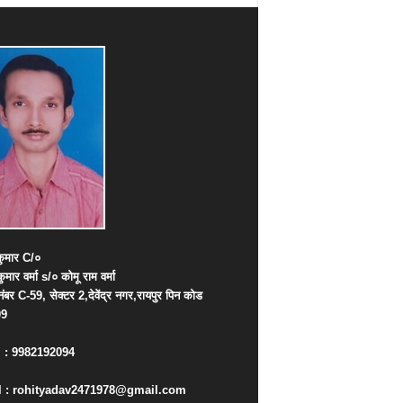
ुमार
C/
०
कुमार
वर्मा
s/
०
कोमू
राम
वर्मा
नंबर
C-59,
सेक्टर
2,
देवेंद्र
नगर
,
रायपुर
पिन
कोड
09
. : 9982192094
 : rohityadav2471978@gmail.com