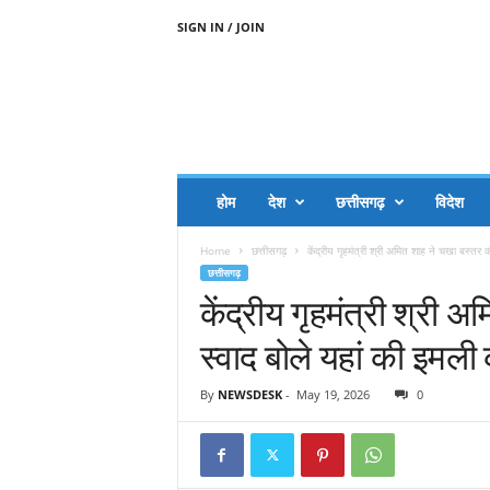
SIGN IN / JOIN
A
A
J
H
I
J
A
होम
देश
छत्तीसगढ़
विदेश
A
G
Home
छत्तीसगढ़
केंद्रीय गृहमंत्री श्री अमित शाह ने चखा बस्तर 
O
छत्तीसगढ़
.
केंद्रीय गृहमंत्री श्री
C
O
स्वाद बोले यहां की इमली 
M
By
NEWSDESK
-
May 19, 2026
0