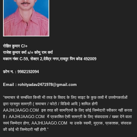
रोहित
कुमार
C/
०
राजेश
कुमार
वर्मा
s/
०
कोमू
राम
वर्मा
मकान
नंबर
C-59,
सेक्टर
2,
देवेंद्र
नगर
,
रायपुर
पिन
कोड
492009
फ़ोन
न
. : 9982192094
Email : rohityadav2471978@gmail.com
“समाचार से सम्बंधित किसी भी तरह के विवाद के लिए साइट के कुछ तत्वों में उपयोगकर्ताओं
द्वारा प्रस्तुत सामग्री ( समाचार / फोटो / विडियो आदि ) शामिल होगी
AAJHIJAAGO.COM
इस तरह की सामग्रियों के लिए कोई जिम्मेदारी स्वीकार नहीं करता
है। AAJHIJAAGO.COM
में प्रकाशित ऐसी सामग्री के लिए संवाददाता / खबर देने वाला
स्वयं जिम्मेदार होगा, AAJHIJAAGO.COM
या उसके स्वामी, मुद्रक, प्रकाशक, संपादक
की कोई भी जिम्मेदारी नहीं होगी.”