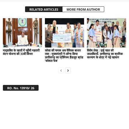
RELATED ARTICLES
MORE FROM AUTHOR
मातृशक्ति के खातों में पहुँची महतारी
कोसा की चमक अब वैश्विक बाजार
विशेष लेख : ढाई साल की
वंदन योजना की 30वीं किस्त
तक : मुख्यमंत्री ने लॉन्च किया
उपलब्धियाँ- छत्तीसगढ़ का श्रमिक
छत्तीसगढ़ का प्रीमियम हैंडलूम ब्रांड
कल्याण के क्षेत्र में नई पहचान
‘कोशल फैब’
RO. No. 13910/ 26