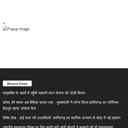
×
Recent Posts
मातृशक्ति के खातों में पहुँची महतारी वंदन योजना की 30वीं किस्त
कोसा की चमक अब वैश्विक बाजार तक : मुख्यमंत्री ने लॉन्च किया छत्तीसगढ़ का प्रीमियम
हैंडलूम ब्रांड ‘कोशल फैब’
विशेष लेख : ढाई साल की उपलब्धियाँ- छत्तीसगढ़ का श्रमिक कल्याण के क्षेत्र में नई पहचान
राष्ट्रीय हथकरघा दिवस पर वित्त मंत्री श्री ओपी चौधरी ने बुनकरों को दी शुभकामनाएं