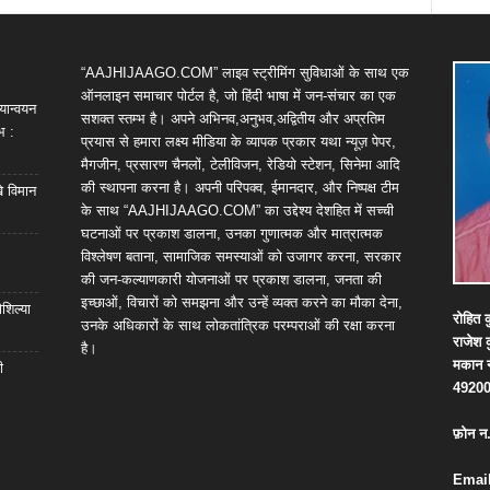
“AAJHIJAAGO.COM” लाइव स्ट्रीमिंग सुविधाओं के साथ एक
ऑनलाइन समाचार पोर्टल है, जो हिंदी भाषा में जन-संचार का एक
यान्वयन
सशक्त स्तम्भ है। अपने अभिनव,अनुभव,अद्वितीय और अप्रतिम
भ :
प्रयास से हमारा लक्ष्य मीडिया के व्यापक प्रकार यथा न्यूज़ पेपर,
मैगजीन, प्रसारण चैनलों, टेलीविजन, रेडियो स्टेशन, सिनेमा आदि
की स्थापना करना है। अपनी परिपक्व, ईमानदार, और निष्पक्ष टीम
खे विमान
के साथ “AAJHIJAAGO.COM” का उद्देश्य देशहित में सच्ची
घटनाओं पर प्रकाश डालना, उनका गुणात्मक और मात्रात्मक
विश्लेषण बताना, सामाजिक समस्याओं को उजागर करना, सरकार
की जन-कल्याणकारी योजनाओं पर प्रकाश डालना, जनता की
इच्छाओं, विचारों को समझना और उन्हें व्यक्त करने का मौका देना,
शिल्या
रोहित
क
उनके अधिकारों के साथ लोकतांत्रिक परम्पराओं की रक्षा करना
राजेश
है।
मकान
ी
4920
फ़ोन
न
Email