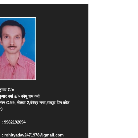
ुमार
C/
०
कुमार
वर्मा
s/
०
कोमू
राम
वर्मा
नंबर
C-59,
सेक्टर
2,
देवेंद्र
नगर
,
रायपुर
पिन
कोड
09
. : 9982192094
 : rohityadav2471978@gmail.com