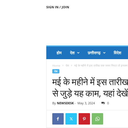
SIGN IN / JOIN
A
A
J
H
I
J
A
होम
देश
छत्तीसगढ़
विदेश
A
G
Home
देश
मई के महीने में इस तारीख तक जरूर निपटा लें इनकम 
O
देश
.
मई के महीने में इस तार
C
O
से जुड़े यह काम, यहां देखें
M
By
NEWSDESK
-
May 3, 2024
0