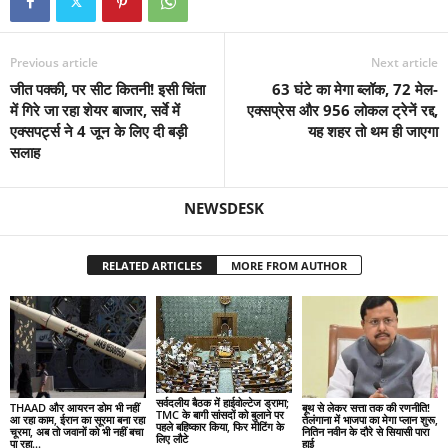
Previous article
Next article
जीत पक्की, पर सीट कितनी! इसी चिंता
63 घंटे का मेगा ब्‍लॉक, 72 मेल-
में गिरे जा रहा शेयर बाजार, सर्वे में
एक्सप्रेस और 956 लोकल ट्रेनें रद्द,
एक्सपर्ट्स ने 4 जून के लिए दी बड़ी
यह शहर तो थम ही जाएगा
सलाह
NEWSDESK
RELATED ARTICLES
MORE FROM AUTHOR
सर्वदलीय बैठक में हाईवोल्टेज ड्रामा;
THAAD और आयरन डोम भी नहीं
बूथ से लेकर सत्ता तक की रणनीति!
TMC के बागी सांसदों को बुलाने पर
आ रहा काम, ईरान का सूरमा बना रहा
तेलंगाना में भाजपा का मेगा प्लान शुरू,
पहले बहिष्कार किया, फिर मीटिंग के
चूरमा, अब तो जवानों को भी नहीं बचा
नितिन नवीन के दौरे से सियासी पारा
लिए लौटे
पा रहा...
हाई