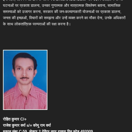
घटनाओं पर प्रकाश डालना, उनका गुणात्मक और मात्रात्मक विश्लेषण बताना, सामाजिक
समस्याओं को उजागर करना, सरकार की जन-कल्याणकारी योजनाओं पर प्रकाश डालना,
जनता की इच्छाओं, विचारों को समझना और उन्हें व्यक्त करने का मौका देना, उनके अधिकारों
के साथ लोकतांत्रिक परम्पराओं की रक्षा करना है।
रोहित
कुमार
C/
०
राजेश
कुमार
वर्मा
s/
०
कोमू
राम
वर्मा
मकान
नंबर
C-59,
सेक्टर
2,
देवेंद्र
नगर
,
रायपुर
पिन
कोड
492009