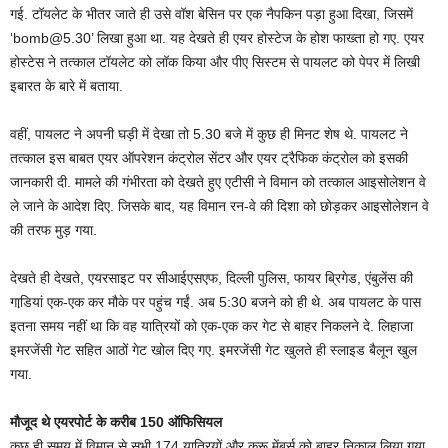
गई. टॉयलेट के भीतर जाते ही उसे वॉश बेसिन पर एक नैपकिन पड़ा हुआ दिखा, जिसमें
‘bomb@5.30’ लिखा हुआ था. यह देखते ही एयर होस्‍टेज के होश फाख्‍ता हो गए. एयर
होस्टेस ने तत्‍काल टॉयलेट को लॉक किया और पीए सिस्‍टम से पायलट को पेपर में लिखी
इबारत के बारे में बताया.
वहीं, पायलट ने अपनी घड़ी में देखा तो 5.30 बजे में कुछ ही मिनट शेष थे. पायलट ने
तत्‍काल इस बाबत एयर ऑपरेशन कंट्रोल सेंटर और एयर ट्रैफिक कंट्रोल को इसकी
जानकारी दी. मामले की गंभीरता को देखते हुए एटीसी ने विमान को तत्‍काल आइसोलेशन वे
ले जाने के आदेश दिए. जिसके बाद, यह विमान रन-वे की दिशा को छोड़कर आइसोलेशन वे
की तरफ मुड़ गया.
देखते ही देखते, एयरसाइट पर सीआईएसएफ, दिल्‍ली पुलिस, फायर ब्रिगेड, एंबुलेंस की
गाडि़यां एक-एक कर मौके पर पहुंच गईं. अब 5:30 बजने को ही थे. अब पायलट के पास
इतना समय नहीं था कि वह यात्रियों को एक-एक कर गेट से बाहर निकलने दे. लिहाजा
इमरजेंसी गेट सहित आठों गेट खोल दिए गए. इमरजेंसी गेट खुलते ही स्‍लाइड बैलून खुल
गया.
मौजूद थे एयरपोर्ट के करीब 150 ऑफिसियल
कुछ ही समय में विमान से सभी 174 यात्रियों और क्रू मेंबर्स को बाहर निकाल लिया गया