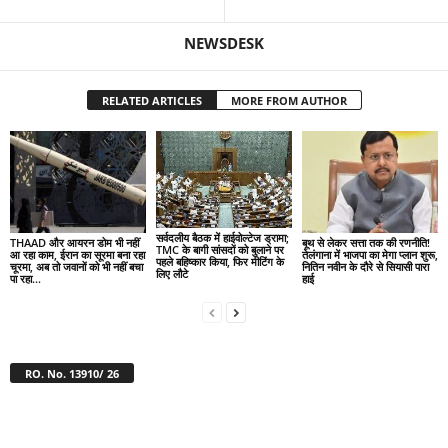
NEWSDESK
RELATED ARTICLES
MORE FROM AUTHOR
सर्वदलीय बैठक में हाईवोल्टेज ड्रामा;
THAAD और आयरन डोम भी नहीं
बूथ से लेकर सत्ता तक की रणनीति!
TMC के बागी सांसदों को बुलाने पर
आ रहा काम, ईरान का सूरमा बना रहा
तेलंगाना में भाजपा का मेगा प्लान शुरू,
पहले बहिष्कार किया, फिर मीटिंग के
चूरमा, अब तो जवानों को भी नहीं बचा
नितिन नवीन के दौरे से सियासी पारा
लिए लौटे
पा रहा...
हाई
RO. No. 13910/ 26