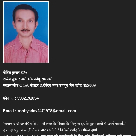
रोहित
कुमार
C/
०
राजेश
कुमार
वर्मा
s/
०
कोमू
राम
वर्मा
मकान
नंबर
C-59,
सेक्टर
2,
देवेंद्र
नगर
,
रायपुर
पिन
कोड
492009
फ़ोन
न
. : 9982192094
Email : rohityadav2471978@gmail.com
“समाचार से सम्बंधित किसी भी तरह के विवाद के लिए साइट के कुछ तत्वों में उपयोगकर्ताओं
द्वारा प्रस्तुत सामग्री ( समाचार / फोटो / विडियो आदि ) शामिल होगी