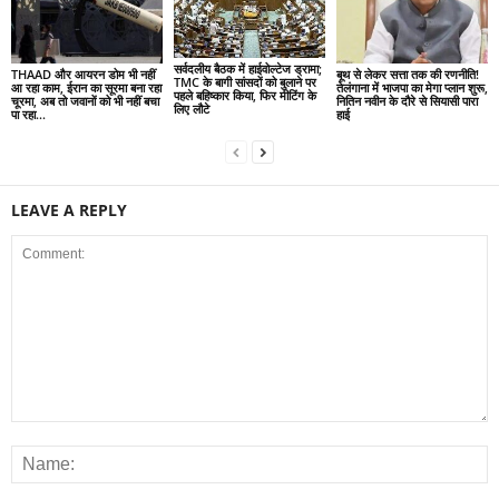
सर्वदलीय बैठक में हाईवोल्टेज ड्रामा;
THAAD और आयरन डोम भी नहीं
बूथ से लेकर सत्ता तक की रणनीति!
TMC के बागी सांसदों को बुलाने पर
आ रहा काम, ईरान का सूरमा बना रहा
तेलंगाना में भाजपा का मेगा प्लान शुरू,
पहले बहिष्कार किया, फिर मीटिंग के
चूरमा, अब तो जवानों को भी नहीं बचा
नितिन नवीन के दौरे से सियासी पारा
लिए लौटे
पा रहा...
हाई
LEAVE A REPLY