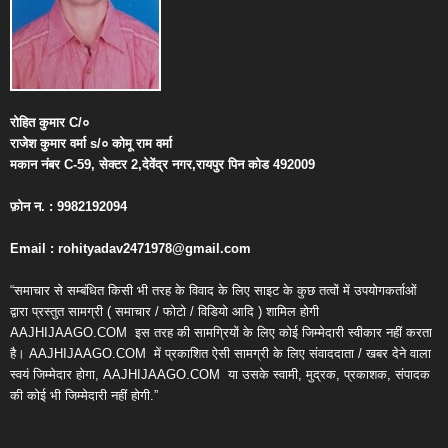
रोहित
कुमार
C/
०
राजेश
कुमार
वर्मा
s/
०
कोमू
राम
वर्मा
मकान
नंबर
C-59,
सेक्टर
2,
देवेंद्र
नगर
,
रायपुर
पिन
कोड
492009
फ़ोन
न
. : 9982192094
Email : rohityadav2471978@gmail.com
“समाचार से सम्बंधित किसी भी तरह के विवाद के लिए साइट के कुछ तत्वों में उपयोगकर्ताओं
द्वारा प्रस्तुत सामग्री ( समाचार / फोटो / विडियो आदि ) शामिल होगी
AAJHIJAAGO.COM
इस तरह की सामग्रियों के लिए कोई जिम्मेदारी स्वीकार नहीं करता
है। AAJHIJAAGO.COM
में प्रकाशित ऐसी सामग्री के लिए संवाददाता / खबर देने वाला
स्वयं जिम्मेदार होगा, AAJHIJAAGO.COM
या उसके स्वामी, मुद्रक, प्रकाशक, संपादक
की कोई भी जिम्मेदारी नहीं होगी.”