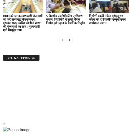
शासन की जनकल्याणकारी योजनाओं
5 दिवसीय एयरोमॉडलिंग प्रशिक्षण
त्रिवेणी बकरी महिला प्रोड्यूसर
का करें समयबद्ध क्रियान्वयन ,
संपन्न, विद्यार्थियों ने सीखे विमान
कंपनी की दो दिवसीय उन्मुखीकरण
प्रत्येक पात्र व्यक्ति को मिले शासन
निर्माण एवं उड़ान के वैज्ञानिक सिद्धांत
कार्यशाला संपन्न
की योजनाओं का लाभ : मुख्यमंत्री
श्री विष्णुदेव साय
RO. No. 13910/ 26
×