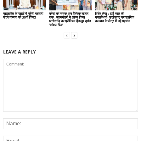
मातृशक्ति के खातों में पहुँची महतारी
कोसा की चमक अब वैश्विक बाजार
विशेष लेख : ढाई साल की
वंदन योजना की 30वीं किस्त
तक : मुख्यमंत्री ने लॉन्च किया
उपलब्धियाँ- छत्तीसगढ़ का श्रमिक
छत्तीसगढ़ का प्रीमियम हैंडलूम ब्रांड
कल्याण के क्षेत्र में नई पहचान
‘कोशल फैब’
LEAVE A REPLY