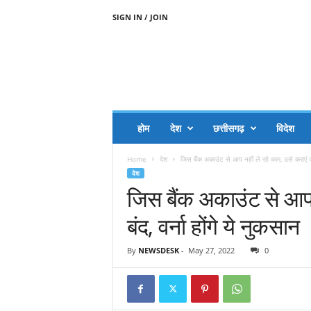
SIGN IN / JOIN
A
A
J
H
I
J
A
होम
देश
छत्तीसगढ़
विदेश
A
G
Home
देश
जिस बैंक अकाउंट से आप नहीं ले रहे काम, उसे कराएं जल
O
देश
.
जिस बैंक अकाउंट से आप न
C
O
बंद, वर्ना होंगे ये नुकसान
M
By
NEWSDESK
-
May 27, 2022
0