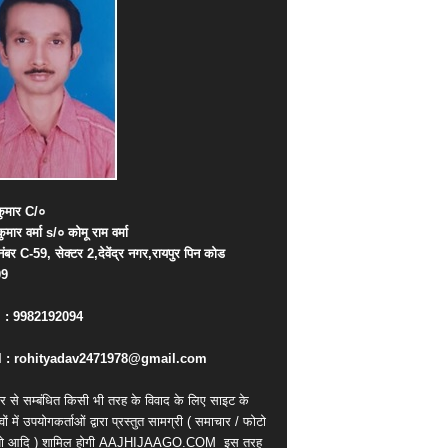
ुमार
C/
०
कुमार
वर्मा
s/
०
कोमू
राम
वर्मा
नंबर
C-59,
सेक्टर
2,
देवेंद्र
नगर
,
रायपुर
पिन
कोड
09
. : 9982192094
 : rohityadav2471978@gmail.com
र से सम्बंधित किसी भी तरह के विवाद के लिए साइट के
वों में उपयोगकर्ताओं द्वारा प्रस्तुत सामग्री ( समाचार / फोटो
ियो आदि ) शामिल होगी AAJHIJAAGO.COM
इस तरह