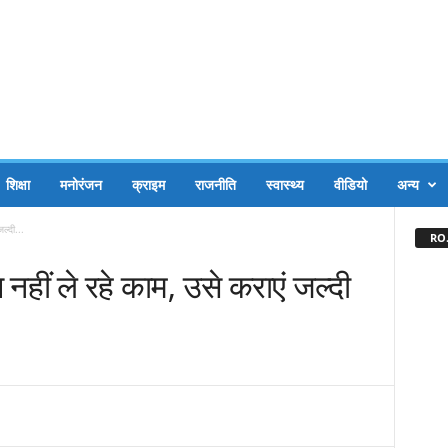
शिक्षा
मनोरंजन
क्राइम
राजनीति
स्वास्थ्य
वीडियो
अन्य
्‍दी...
RO.
हीं ले रहे काम, उसे कराएं जल्‍दी