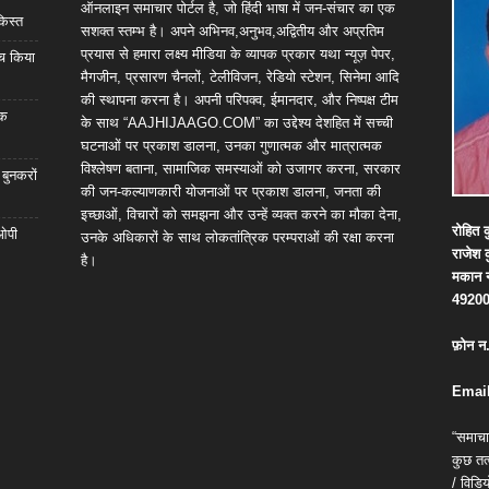
ऑनलाइन समाचार पोर्टल है, जो हिंदी भाषा में जन-संचार का एक
किस्त
सशक्त स्तम्भ है। अपने अभिनव,अनुभव,अद्वितीय और अप्रतिम
प्रयास से हमारा लक्ष्य मीडिया के व्यापक प्रकार यथा न्यूज़ पेपर,
्च किया
मैगजीन, प्रसारण चैनलों, टेलीविजन, रेडियो स्टेशन, सिनेमा आदि
की स्थापना करना है। अपनी परिपक्व, ईमानदार, और निष्पक्ष टीम
िक
के साथ “AAJHIJAAGO.COM” का उद्देश्य देशहित में सच्ची
घटनाओं पर प्रकाश डालना, उनका गुणात्मक और मात्रात्मक
विश्लेषण बताना, सामाजिक समस्याओं को उजागर करना, सरकार
 बुनकरों
की जन-कल्याणकारी योजनाओं पर प्रकाश डालना, जनता की
इच्छाओं, विचारों को समझना और उन्हें व्यक्त करने का मौका देना,
रोहित
क
 ओपी
उनके अधिकारों के साथ लोकतांत्रिक परम्पराओं की रक्षा करना
राजेश
है।
मकान
4920
फ़ोन
न
Email
“समाचा
कुछ तत्
/ विड