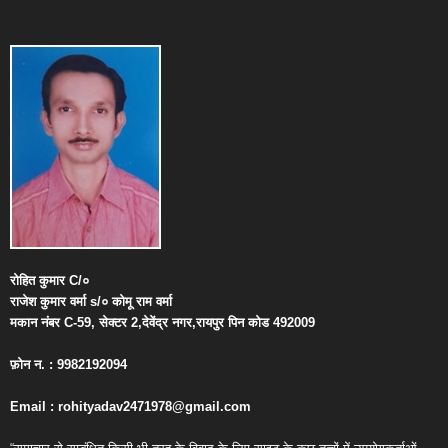
रोहित
कुमार
C/
०
राजेश
कुमार
वर्मा
s/
०
कोमू
राम
वर्मा
मकान
नंबर
C-59,
सेक्टर
2,
देवेंद्र
नगर
,
रायपुर
पिन
कोड
492009
फ़ोन
न
. : 9982192094
Email : rohityadav2471978@gmail.com