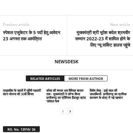
Previous article
Next article
स्पेशल एजुकेटर के 5 पदों हेतु आवेदन
मुख्यमंत्री श्री भूपेश बघेल श्रमवीर
23 अगस्त तक आमंत्रित
सम्मान 2022-23 में शामिल होने के
लिए न्यू सर्किट हाउस पहुंचे
NEWSDESK
RELATED ARTICLES
MORE FROM AUTHOR
मातृशक्ति के खातों में पहुँची महतारी
कोसा की चमक अब वैश्विक बाजार
विशेष लेख : ढाई साल की
वंदन योजना की 30वीं किस्त
तक : मुख्यमंत्री ने लॉन्च किया
उपलब्धियाँ- छत्तीसगढ़ का श्रमिक
छत्तीसगढ़ का प्रीमियम हैंडलूम ब्रांड
कल्याण के क्षेत्र में नई पहचान
‘कोशल फैब’
RO. No. 13910/ 26