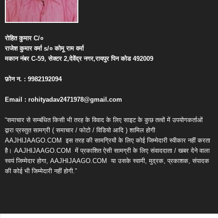
रोहित
कुमार
C/
०
राजेश
कुमार
वर्मा
s/
०
कोमू
राम
वर्मा
मकान
नंबर
C-59,
सेक्टर
2,
देवेंद्र
नगर
,
रायपुर
पिन
कोड
492009
फ़ोन
न
. : 9982192094
Email : rohityadav2471978@gmail.com
“समाचार से सम्बंधित किसी भी तरह के विवाद के लिए साइट के कुछ तत्वों में उपयोगकर्ताओं
द्वारा प्रस्तुत सामग्री ( समाचार / फोटो / विडियो आदि ) शामिल होगी
AAJHIJAAGO.COM
इस तरह की सामग्रियों के लिए कोई जिम्मेदारी स्वीकार नहीं करता
है। AAJHIJAAGO.COM
में प्रकाशित ऐसी सामग्री के लिए संवाददाता / खबर देने वाला
स्वयं जिम्मेदार होगा, AAJHIJAAGO.COM
या उसके स्वामी, मुद्रक, प्रकाशक, संपादक
की कोई भी जिम्मेदारी नहीं होगी.”