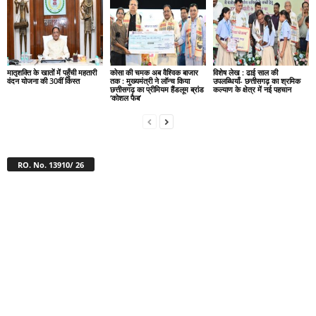
मातृशक्ति के खातों में पहुँची महतारी
कोसा की चमक अब वैश्विक बाजार
विशेष लेख : ढाई साल की
वंदन योजना की 30वीं किस्त
तक : मुख्यमंत्री ने लॉन्च किया
उपलब्धियाँ- छत्तीसगढ़ का श्रमिक
छत्तीसगढ़ का प्रीमियम हैंडलूम ब्रांड
कल्याण के क्षेत्र में नई पहचान
‘कोशल फैब’
RO. No. 13910/ 26