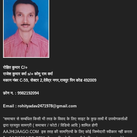
रोहित
कुमार
C/
०
राजेश
कुमार
वर्मा
s/
०
कोमू
राम
वर्मा
मकान
नंबर
C-59,
सेक्टर
2,
देवेंद्र
नगर
,
रायपुर
पिन
कोड
492009
फ़ोन
न
. : 9982192094
Email : rohityadav2471978@gmail.com
“समाचार से सम्बंधित किसी भी तरह के विवाद के लिए साइट के कुछ तत्वों में उपयोगकर्ताओं
द्वारा प्रस्तुत सामग्री ( समाचार / फोटो / विडियो आदि ) शामिल होगी
AAJHIJAAGO.COM
इस तरह की सामग्रियों के लिए कोई जिम्मेदारी स्वीकार नहीं करता