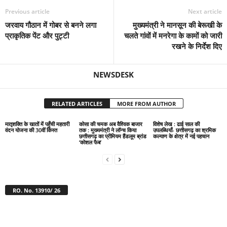
Previous article
Next article
जरवाय गौठान में गोबर से बनने लगा
मुख्यमंत्री ने मानसून की बेरूखी के
प्राकृतिक पेंट और पुट्टी
चलते गांवों में मनरेगा के कामों को जारी
रखने के निर्देश दिए
NEWSDESK
RELATED ARTICLES
MORE FROM AUTHOR
मातृशक्ति के खातों में पहुँची महतारी
कोसा की चमक अब वैश्विक बाजार
विशेष लेख : ढाई साल की
वंदन योजना की 30वीं किस्त
तक : मुख्यमंत्री ने लॉन्च किया
उपलब्धियाँ- छत्तीसगढ़ का श्रमिक
छत्तीसगढ़ का प्रीमियम हैंडलूम ब्रांड
कल्याण के क्षेत्र में नई पहचान
‘कोशल फैब’
RO. No. 13910/ 26