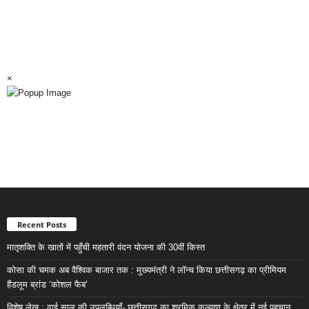
×
Recent Posts
मातृशक्ति के खातों में पहुँची महतारी वंदन योजना की 30वीं किस्त
कोसा की चमक अब वैश्विक बाजार तक : मुख्यमंत्री ने लॉन्च किया छत्तीसगढ़ का प्रीमियम
हैंडलूम ब्रांड ‘कोशल फैब’
विशेष लेख : ढाई साल की उपलब्धियाँ- छत्तीसगढ़ का श्रमिक कल्याण के क्षेत्र में नई पहचान