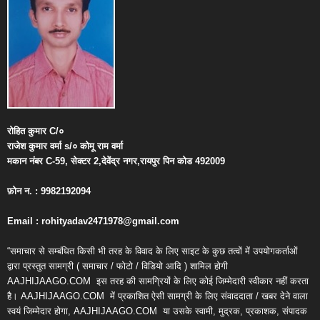
रोहित
कुमार
C/
०
राजेश
कुमार
वर्मा
s/
०
कोमू
राम
वर्मा
मकान
नंबर
C-59,
सेक्टर
2,
देवेंद्र
नगर
,
रायपुर
पिन
कोड
492009
फ़ोन
न
. : 9982192094
Email : rohityadav2471978@gmail.com
“समाचार से सम्बंधित किसी भी तरह के विवाद के लिए साइट के कुछ तत्वों में उपयोगकर्ताओं
द्वारा प्रस्तुत सामग्री ( समाचार / फोटो / विडियो आदि ) शामिल होगी
AAJHIJAAGO.COM
इस तरह की सामग्रियों के लिए कोई जिम्मेदारी स्वीकार नहीं करता
है। AAJHIJAAGO.COM
में प्रकाशित ऐसी सामग्री के लिए संवाददाता / खबर देने वाला
स्वयं जिम्मेदार होगा, AAJHIJAAGO.COM
या उसके स्वामी, मुद्रक, प्रकाशक, संपादक