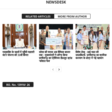
NEWSDESK
RELATED ARTICLES
MORE FROM AUTHOR
मातृशक्ति के खातों में पहुँची महतारी
कोसा की चमक अब वैश्विक बाजार
विशेष लेख : ढाई साल की
वंदन योजना की 30वीं किस्त
तक : मुख्यमंत्री ने लॉन्च किया
उपलब्धियाँ- छत्तीसगढ़ का श्रमिक
छत्तीसगढ़ का प्रीमियम हैंडलूम ब्रांड
कल्याण के क्षेत्र में नई पहचान
‘कोशल फैब’
RO. No. 13910/ 26