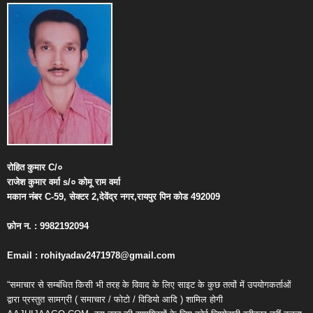
रोहित
कुमार
C/
०
राजेश
कुमार
वर्मा
s/
०
कोमू
राम
वर्मा
मकान
नंबर
C-59,
सेक्टर
2,
देवेंद्र
नगर
,
रायपुर
पिन
कोड
492009
फ़ोन
न
. : 9982192094
Email : rohityadav2471978@gmail.com
“समाचार से सम्बंधित किसी भी तरह के विवाद के लिए साइट के कुछ तत्वों में उपयोगकर्ताओं
द्वारा प्रस्तुत सामग्री ( समाचार / फोटो / विडियो आदि ) शामिल होगी