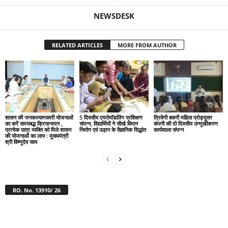
NEWSDESK
RELATED ARTICLES
MORE FROM AUTHOR
शासन की जनकल्याणकारी योजनाओं
5 दिवसीय एयरोमॉडलिंग प्रशिक्षण
त्रिवेणी बकरी महिला प्रोड्यूसर
का करें समयबद्ध क्रियान्वयन ,
संपन्न, विद्यार्थियों ने सीखे विमान
कंपनी की दो दिवसीय उन्मुखीकरण
प्रत्येक पात्र व्यक्ति को मिले शासन
निर्माण एवं उड़ान के वैज्ञानिक सिद्धांत
कार्यशाला संपन्न
की योजनाओं का लाभ : मुख्यमंत्री
श्री विष्णुदेव साय
RO. No. 13910/ 26