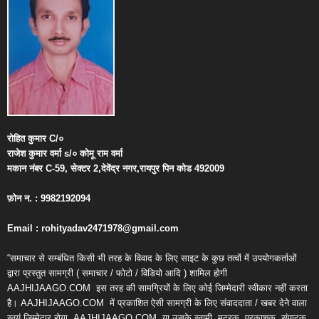
रोहित
कुमार
C/
०
राजेश
कुमार
वर्मा
s/
०
कोमू
राम
वर्मा
मकान
नंबर
C-59,
सेक्टर
2,
देवेंद्र
नगर
,
रायपुर
पिन
कोड
492009
फ़ोन
न
. : 9982192094
Email : rohityadav2471978@gmail.com
“समाचार से सम्बंधित किसी भी तरह के विवाद के लिए साइट के कुछ तत्वों में उपयोगकर्ताओं
द्वारा प्रस्तुत सामग्री ( समाचार / फोटो / विडियो आदि ) शामिल होगी
AAJHIJAAGO.COM
इस तरह की सामग्रियों के लिए कोई जिम्मेदारी स्वीकार नहीं करता
है। AAJHIJAAGO.COM
में प्रकाशित ऐसी सामग्री के लिए संवाददाता / खबर देने वाला
स्वयं जिम्मेदार होगा, AAJHIJAAGO.COM
या उसके स्वामी, मुद्रक, प्रकाशक, संपादक