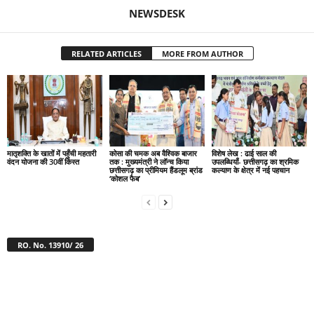
NEWSDESK
RELATED ARTICLES
MORE FROM AUTHOR
मातृशक्ति के खातों में पहुँची महतारी
कोसा की चमक अब वैश्विक बाजार
विशेष लेख : ढाई साल की
वंदन योजना की 30वीं किस्त
तक : मुख्यमंत्री ने लॉन्च किया
उपलब्धियाँ- छत्तीसगढ़ का श्रमिक
छत्तीसगढ़ का प्रीमियम हैंडलूम ब्रांड
कल्याण के क्षेत्र में नई पहचान
‘कोशल फैब’
RO. No. 13910/ 26